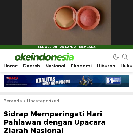
Home
Daerah
Nasional
Ekonomi
Hiburan
Huku
Okeindonesia.Online
Mengonlinekan Indonesia Secara Utuh
Beranda
Uncategorized
Sidrap Memperingati Hari
Pahlawan dengan Upacara
Ziarah Nasional