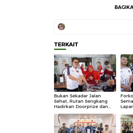
BAGIKA
TERKAIT
Bukan Sekadar Jalan
Fork
Sehat, Rutan Sengkang
Sema
Hadirkan Doorprize dan
Lapa
Lomba Semarak HUT RI
Seng
Juar