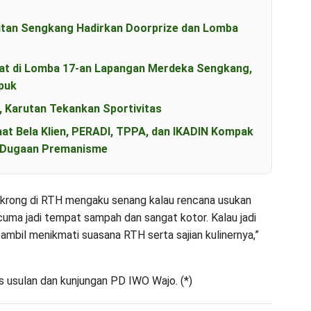
utan Sengkang Hadirkan Doorprize dan Lomba
t di Lomba 17-an Lapangan Merdeka Sengkang,
puk
, Karutan Tekankan Sportivitas
aat Bela Klien, PERADI, TPPA, dan IKADIN Kompak
s Dugaan Premanisme
ngkrong di RTH mengaku senang kalau rencana usukan
 cuma jadi tempat sampah dan sangat kotor. Kalau jadi
sambil menikmati suasana RTH serta sajian kulinernya,”
s usulan dan kunjungan PD IWO Wajo. (*)