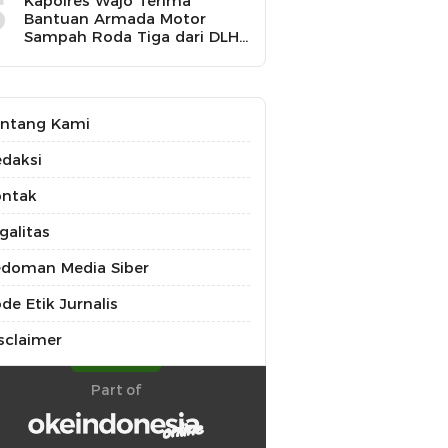
5
Kapolres Wajo Terima
Bantuan Armada Motor
Sampah Roda Tiga dari DLH
untuk Dukung Gerakan
Peduli Lingkungan
ntang Kami
daksi
ontak
galitas
doman Media Siber
de Etik Jurnalis
sclaimer
Part of