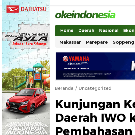
Okeindonesia.Online
Mengonlinekan Indonesia Secara Ut
Home
Daerah
Nasional
Ekon
Makassar
Parepare
Soppeng
Beranda
Uncategorized
Kunjungan Ke
Daerah IWO k
Pembahasan