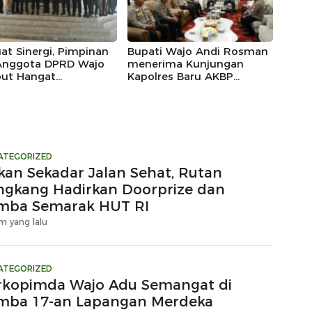
at Sinergi, Pimpinan
Bupati Wajo Andi Rosman
Anggota DPRD Wajo
menerima Kunjungan
ut Hangat
Kapolres Baru AKBP
ungan Silaturahmi
Douglas Mahendrajaya,
res Wajo yang Baru,
Momentum Memperkuat
Sinergi
ATEGORIZED
kan Sekadar Jalan Sehat, Rutan
ngkang Hadirkan Doorprize dan
mba Semarak HUT RI
m yang lalu
ATEGORIZED
rkopimda Wajo Adu Semangat di
mba 17-an Lapangan Merdeka