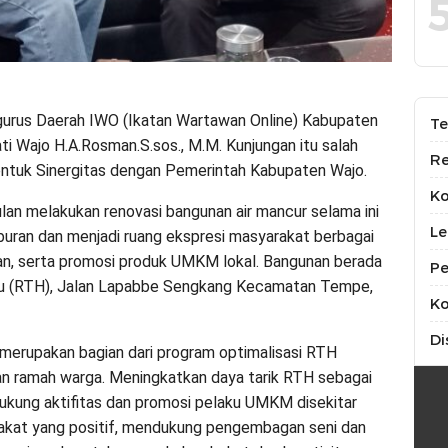
ngurus Daerah IWO (Ikatan Wartawan Online) Kabupaten
Te
i Wajo H.A.Rosman.S.sos., M.M. Kunjungan itu salah
Re
entuk Sinergitas dengan Pemerintah Kabupaten Wajo.
K
an melakukan renovasi bangunan air mancur selama ini
Le
iburan dan menjadi ruang ekspresi masyarakat berbagai
ikan, serta promosi produk UMKM lokal. Bangunan berada
Pe
jau (RTH), Jalan Lapabbe Sengkang Kecamatan Tempe,
Ko
Di
 merupakan bagian dari program optimalisasi RTH
dan ramah warga. Meningkatkan daya tarik RTH sebagai
dukung aktifitas dan promosi pelaku UMKM disekitar
arakat yang positif, mendukung pengembagan seni dan