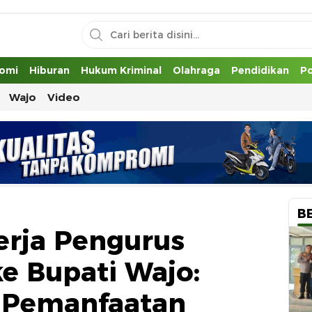
uh
omi
Hiburan
Hukum Kriminal
Olahraga
Pendidikan
Po
Wajo
Video
B
rja Pengurus
e Bupati Wajo:
 Pemanfaatan