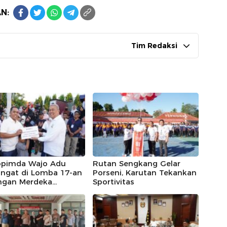
N:
Tim Redaksi
opimda Wajo Adu
Rutan Sengkang Gelar
ngat di Lomba 17-an
Porseni, Karutan Tekankan
ngan Merdeka
Sportivitas
kang, Andi Rosman
a Makan Krupuk