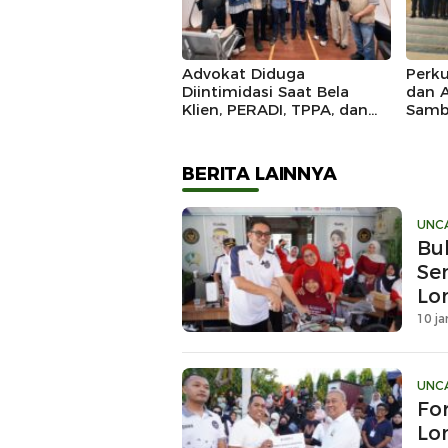
Advokat Diduga
Perku
Diintimidasi Saat Bela
dan 
Klien, PERADI, TPPA, dan
Samb
IKADIN Kompak Desak
Kunj
Polda Riau Usut Tuntas
Kapol
Dugaan Premanisme
BERITA LAINNYA
UNC
Bu
Se
Lo
10 ja
UNC
Fo
Lo