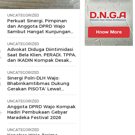
UNCATEGORIZED
1
Perkuat Sinergi, Pimpinan
dan Anggota DPRD Wajo
Sambut Hangat Kunjungan
Silaturahmi Kapolres Wajo
yang Baru,
UNCATEGORIZED
2
Advokat Diduga Diintimidasi
Saat Bela Klien, PERADI, TPPA,
dan IKADIN Kompak Desak
Polda Riau Usut Tuntas
Dugaan Premanisme
UNCATEGORIZED
3
Sinergi Polri-DLH Wajo:
Bhabinkamtibmas Dukung
Gerakan PISOTA’ Lewat
Motor Sampah
UNCATEGORIZED
4
Anggota DPRD Wajo Kompak
Hadiri Pembukaan Gebyar
Maradeka Festival 2026
UNCATEGORIZED