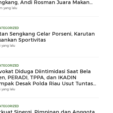
ngkang, Andi Rosman Juara Makan
upuk
m yang lalu
ATEGORIZED
tan Sengkang Gelar Porseni, Karutan
kankan Sportivitas
i yang lalu
ATEGORIZED
vokat Diduga Diintimidasi Saat Bela
ien, PERADI, TPPA, dan IKADIN
mpak Desak Polda Riau Usut Tuntas
gaan Premanisme
i yang lalu
ATEGORIZED
rkuat Sinergi, Pimpinan dan Anggota