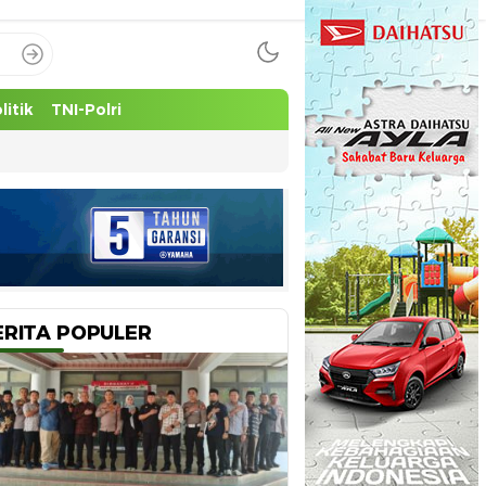
litik
TNI-Polri
ERITA POPULER