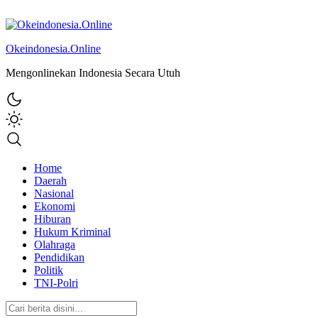
Okeindonesia.Online
Mengonlinekan Indonesia Secara Utuh
Home
Daerah
Nasional
Ekonomi
Hiburan
Hukum Kriminal
Olahraga
Pendidikan
Politik
TNI-Polri