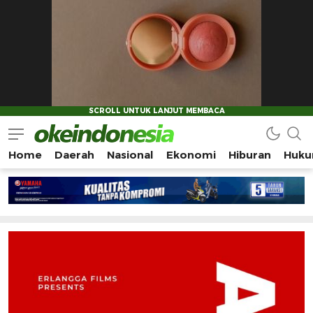
Home
Daerah
Nasional
Ekonomi
Hiburan
Huku
Okeindonesia.Online
Mengonlinekan Indonesia Secara Utuh