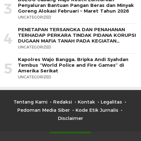
3
Penyaluran Bantuan Pangan Beras dan Minyak
Goreng Alokasi Februari – Maret Tahun 2026
UNCATEGORIZED
PENETAPAN TERSANGKA DAN PENAHANAN
4
TERHADAP PERKARA TINDAK PIDANA KORUPSI
DUGAAN MAFIA TANAH PADA KEGIATAN
PEMBAYARAN PEMBANGUNAN BENDUNGAN
UNCATEGORIZED
PASELLORENG DI KABUPATEN WAJO TAHUN
2021
Kapolres Wajo Bangga, Bripka Andi Syahdan
5
Tembus “World Police and Fire Games” di
Amerika Serikat
UNCATEGORIZED
Tentang Kami
Redaksi
Kontak
Legalitas
Pedoman Media Siber
Kode Etik Jurnalis
Disclaimer