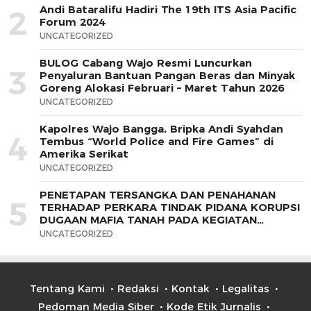
Andi Bataralifu Hadiri The 19th ITS Asia Pacific
2
Forum 2024
UNCATEGORIZED
BULOG Cabang Wajo Resmi Luncurkan
3
Penyaluran Bantuan Pangan Beras dan Minyak
Goreng Alokasi Februari – Maret Tahun 2026
UNCATEGORIZED
Kapolres Wajo Bangga, Bripka Andi Syahdan
4
Tembus “World Police and Fire Games” di
Amerika Serikat
UNCATEGORIZED
PENETAPAN TERSANGKA DAN PENAHANAN
5
TERHADAP PERKARA TINDAK PIDANA KORUPSI
DUGAAN MAFIA TANAH PADA KEGIATAN
PEMBAYARAN PEMBANGUNAN BENDUNGAN
UNCATEGORIZED
PASELLORENG DI KABUPATEN WAJO TAHUN
2021
Tentang Kami
Redaksi
Kontak
Legalitas
Pedoman Media Siber
Kode Etik Jurnalis