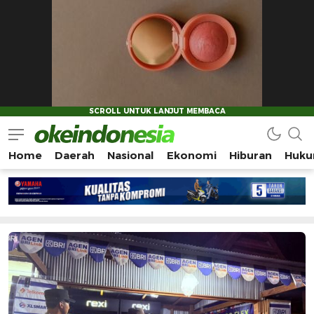
Home
Daerah
Nasional
Ekonomi
Hiburan
Huku
Okeindonesia.Online
Mengonlinekan Indonesia Secara Utuh