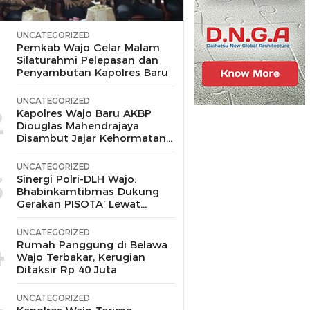
UNCATEGORIZED
1
Pemkab Wajo Gelar Malam
Silaturahmi Pelepasan dan
Penyambutan Kapolres Baru
UNCATEGORIZED
2
Kapolres Wajo Baru AKBP
Diouglas Mahendrajaya
Disambut Jajar Kehormatan
dan Tari Padduppa
UNCATEGORIZED
3
Sinergi Polri-DLH Wajo:
Bhabinkamtibmas Dukung
Gerakan PISOTA’ Lewat
Motor Sampah
UNCATEGORIZED
4
Rumah Panggung di Belawa
Wajo Terbakar, Kerugian
Ditaksir Rp 40 Juta
UNCATEGORIZED