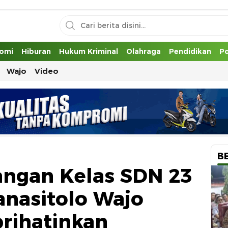
uh
omi
Hiburan
Hukum Kriminal
Olahraga
Pendidikan
Po
Wajo
Video
B
angan Kelas SDN 23
anasitolo Wajo
rihatinkan