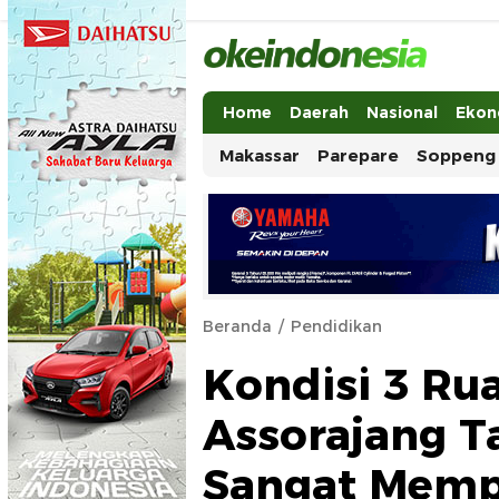
Okeindonesia.Online
Mengonlinekan Indonesia Secara Ut
Home
Daerah
Nasional
Ekon
Makassar
Parepare
Soppeng
Beranda
Pendidikan
Kondisi 3 Ru
Assorajang T
Sangat Memp