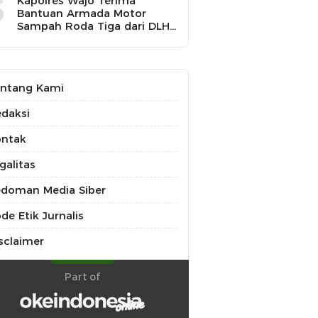
5
Kapolres Wajo Terima
Bantuan Armada Motor
Sampah Roda Tiga dari DLH
untuk Dukung Gerakan
Peduli Lingkungan
ntang Kami
daksi
ontak
galitas
doman Media Siber
de Etik Jurnalis
sclaimer
Part of