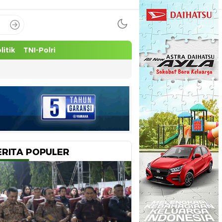
litik
TNI-Polri
ERITA POPULER