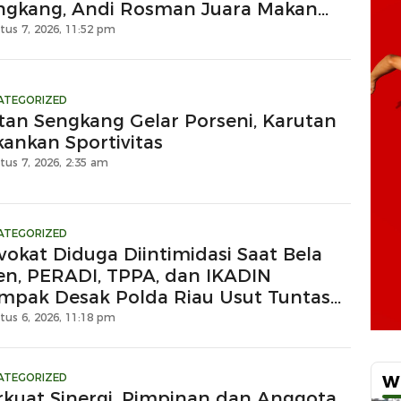
ngkang, Andi Rosman Juara Makan
upuk
tus 7, 2026, 11:52 pm
ATEGORIZED
tan Sengkang Gelar Porseni, Karutan
kankan Sportivitas
tus 7, 2026, 2:35 am
ATEGORIZED
vokat Diduga Diintimidasi Saat Bela
ien, PERADI, TPPA, dan IKADIN
mpak Desak Polda Riau Usut Tuntas
gaan Premanisme
tus 6, 2026, 11:18 pm
ATEGORIZED
W
rkuat Sinergi, Pimpinan dan Anggota