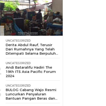
UNCATEGORIZED
1
Derita Abdul Rauf, Terusir
Dari Rumahnya Yang Telah
Ditempati Selama Berpuluh
Tahun Oleh Disnakertrans
Provinsi Sulsel
UNCATEGORIZED
2
Andi Bataralifu Hadiri The
19th ITS Asia Pacific Forum
2024
UNCATEGORIZED
3
BULOG Cabang Wajo Resmi
Luncurkan Penyaluran
Bantuan Pangan Beras dan
Minyak Goreng Alokasi