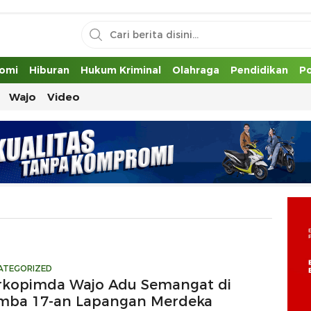
uh
omi
Hiburan
Hukum Kriminal
Olahraga
Pendidikan
Po
Wajo
Video
ATEGORIZED
rkopimda Wajo Adu Semangat di
mba 17-an Lapangan Merdeka