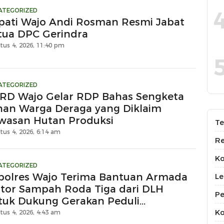
ATEGORIZED
pati Wajo Andi Rosman Resmi Jabat
tua DPC Gerindra
tus 4, 2026, 11:40 pm
ATEGORIZED
RD Wajo Gelar RDP Bahas Sengketa
han Warga Deraga yang Diklaim
wasan Hutan Produksi
Te
tus 4, 2026, 6:14 am
Re
K
ATEGORIZED
polres Wajo Terima Bantuan Armada
Le
tor Sampah Roda Tiga dari DLH
Pe
tuk Dukung Gerakan Peduli
ngkungan
Ko
tus 4, 2026, 4:43 am