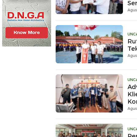
Se
Kr
Agus
UNC
Ru
Te
Agus
UNC
Ad
Kl
Ko
Du
Agus
UNC
Pe