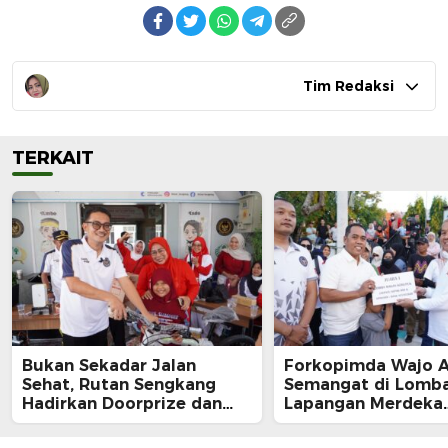
Tim Redaksi
TERKAIT
Bukan Sekadar Jalan
Forkopimda Wajo 
Sehat, Rutan Sengkang
Semangat di Lomba
Hadirkan Doorprize dan
Lapangan Merdeka
Lomba Semarak HUT RI
Sengkang, Andi Ro
Juara Makan Krup