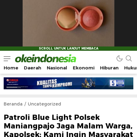
Home
Daerah
Nasional
Ekonomi
Hiburan
Huku
Okeindonesia.Online
Mengonlinekan Indonesia Secara Utuh
Beranda
Uncategorized
Patroli Blue Light Polsek
Maniangpajo Jaga Malam Warga,
Kapolsek: Kami Ingin Masyarakat