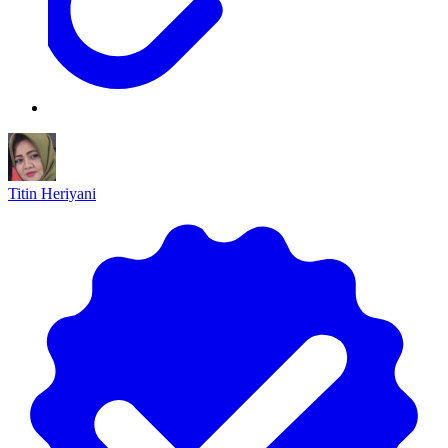
Titin Heriyani