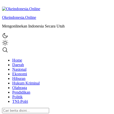
Okeindonesia.Online
Mengonlinekan Indonesia Secara Utuh
Home
Daerah
Nasional
Ekonomi
Hiburan
Hukum Kriminal
Olahraga
Pendidikan
Politik
TNI-Polri