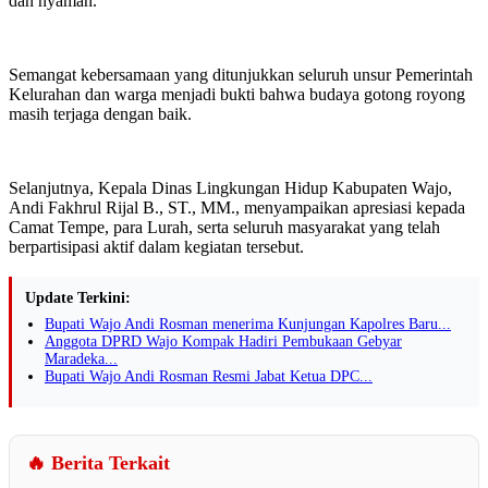
dan nyaman.
Semangat kebersamaan yang ditunjukkan seluruh unsur Pemerintah
Kelurahan dan warga menjadi bukti bahwa budaya gotong royong
masih terjaga dengan baik.
Selanjutnya, Kepala Dinas Lingkungan Hidup Kabupaten Wajo,
Andi Fakhrul Rijal B., ST., MM., menyampaikan apresiasi kepada
Camat Tempe, para Lurah, serta seluruh masyarakat yang telah
berpartisipasi aktif dalam kegiatan tersebut.
Update Terkini:
Bupati Wajo Andi Rosman menerima Kunjungan Kapolres Baru...
Anggota DPRD Wajo Kompak Hadiri Pembukaan Gebyar
Maradeka...
Bupati Wajo Andi Rosman Resmi Jabat Ketua DPC...
🔥 Berita Terkait