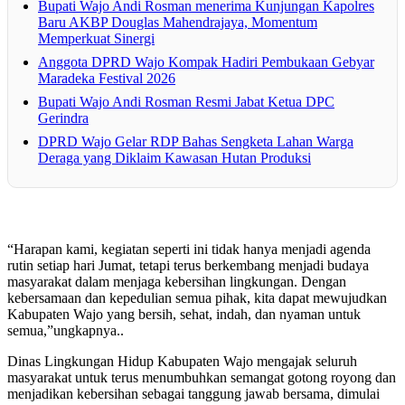
Bupati Wajo Andi Rosman menerima Kunjungan Kapolres
Baru AKBP Douglas Mahendrajaya, Momentum
Memperkuat Sinergi
Anggota DPRD Wajo Kompak Hadiri Pembukaan Gebyar
Maradeka Festival 2026
Bupati Wajo Andi Rosman Resmi Jabat Ketua DPC
Gerindra
DPRD Wajo Gelar RDP Bahas Sengketa Lahan Warga
Deraga yang Diklaim Kawasan Hutan Produksi
“Harapan kami, kegiatan seperti ini tidak hanya menjadi agenda
rutin setiap hari Jumat, tetapi terus berkembang menjadi budaya
masyarakat dalam menjaga kebersihan lingkungan. Dengan
kebersamaan dan kepedulian semua pihak, kita dapat mewujudkan
Kabupaten Wajo yang bersih, sehat, indah, dan nyaman untuk
semua,”ungkapnya..
Dinas Lingkungan Hidup Kabupaten Wajo mengajak seluruh
masyarakat untuk terus menumbuhkan semangat gotong royong dan
menjadikan kebersihan sebagai tanggung jawab bersama, dimulai