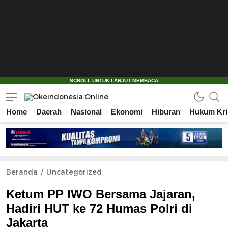
Home
Daerah
Nasional
Ekonomi
Hiburan
Hukum Kri
Okeindonesia.Online
Mengonlinekan Indonesia Secara Utuh
Beranda
Uncategorized
Ketum PP IWO Bersama Jajaran,
Hadiri HUT ke 72 Humas Polri di
Jakarta