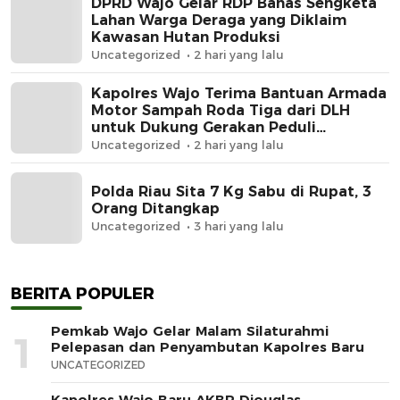
DPRD Wajo Gelar RDP Bahas Sengketa
Lahan Warga Deraga yang Diklaim
Kawasan Hutan Produksi
Uncategorized
2 hari yang lalu
Kapolres Wajo Terima Bantuan Armada
Motor Sampah Roda Tiga dari DLH
untuk Dukung Gerakan Peduli
Lingkungan
Uncategorized
2 hari yang lalu
Polda Riau Sita 7 Kg Sabu di Rupat, 3
Orang Ditangkap
Uncategorized
3 hari yang lalu
BERITA POPULER
Pemkab Wajo Gelar Malam Silaturahmi
1
Pelepasan dan Penyambutan Kapolres Baru
UNCATEGORIZED
Kapolres Wajo Baru AKBP Diouglas