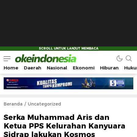
Home
Daerah
Nasional
Ekonomi
Hiburan
Huku
Okeindonesia.Online
Mengonlinekan Indonesia Secara Utuh
Beranda
Uncategorized
Serka Muhammad Aris dan
Ketua PPS Kelurahan Kanyuara
Sidrap lakukan Kosmos