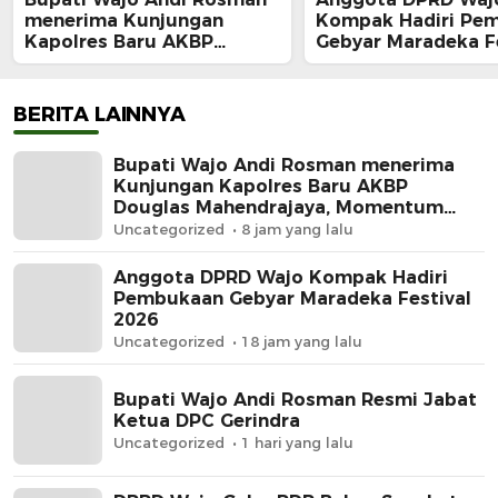
menerima Kunjungan
Kompak Hadiri Pe
Kapolres Baru AKBP
Gebyar Maradeka Fe
Douglas Mahendrajaya,
2026
Momentum Memperkuat
Sinergi
BERITA LAINNYA
Bupati Wajo Andi Rosman menerima
Kunjungan Kapolres Baru AKBP
Douglas Mahendrajaya, Momentum
Memperkuat Sinergi
Uncategorized
8 jam yang lalu
Anggota DPRD Wajo Kompak Hadiri
Pembukaan Gebyar Maradeka Festival
2026
Uncategorized
18 jam yang lalu
Bupati Wajo Andi Rosman Resmi Jabat
Ketua DPC Gerindra
Uncategorized
1 hari yang lalu