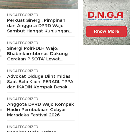
UNCATEGORIZED
1
Perkuat Sinergi, Pimpinan
dan Anggota DPRD Wajo
Sambut Hangat Kunjungan
Silaturahmi Kapolres Wajo
yang Baru,
UNCATEGORIZED
2
Sinergi Polri-DLH Wajo:
Bhabinkamtibmas Dukung
Gerakan PISOTA’ Lewat
Motor Sampah
UNCATEGORIZED
3
Advokat Diduga Diintimidasi
Saat Bela Klien, PERADI, TPPA,
dan IKADIN Kompak Desak
Polda Riau Usut Tuntas
Dugaan Premanisme
UNCATEGORIZED
4
Anggota DPRD Wajo Kompak
Hadiri Pembukaan Gebyar
Maradeka Festival 2026
UNCATEGORIZED