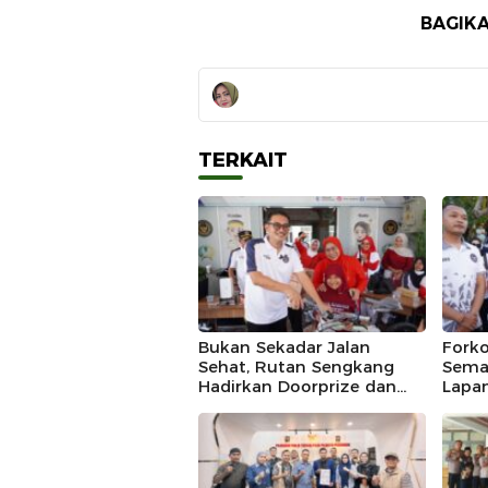
BAGIKA
TERKAIT
Bukan Sekadar Jalan
Fork
Sehat, Rutan Sengkang
Sema
Hadirkan Doorprize dan
Lapa
Lomba Semarak HUT RI
Seng
Juar