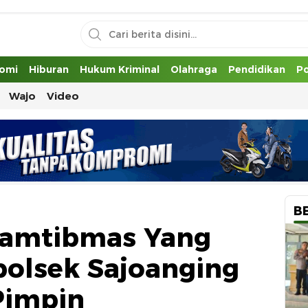
uh
omi
Hiburan
Hukum Kriminal
Olahraga
Pendidikan
Po
Wajo
Video
B
kamtibmas Yang
polsek Sajoanging
Pimpin