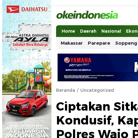
Okeindonesia.Online
Mengonlinekan Indonesia Secara Ut
Home
Daerah
Nasional
Ekon
Makassar
Parepare
Soppeng
Beranda
Uncategorized
Ciptakan Sit
Kondusif, Ka
Polres Wajo 