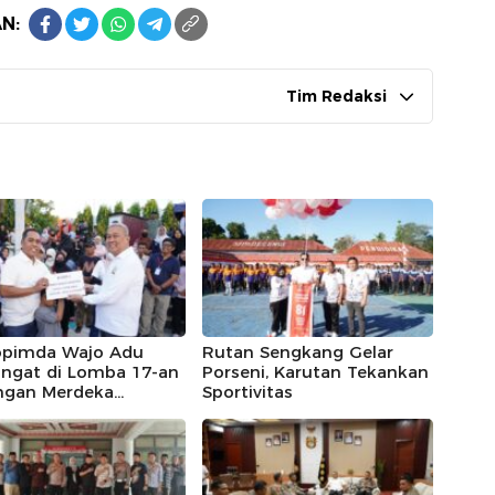
N:
Tim Redaksi
opimda Wajo Adu
Rutan Sengkang Gelar
ngat di Lomba 17-an
Porseni, Karutan Tekankan
ngan Merdeka
Sportivitas
kang, Andi Rosman
a Makan Krupuk