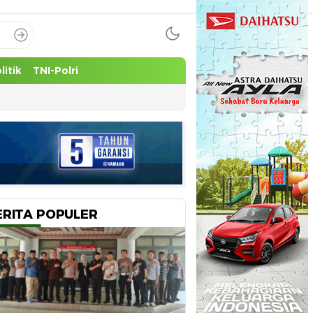
litik
TNI-Polri
ERITA POPULER