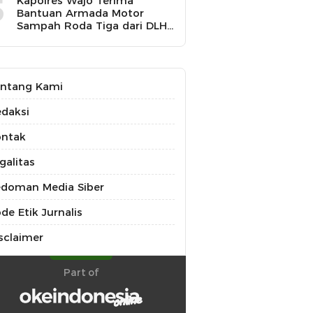
5
Kapolres Wajo Terima
Bantuan Armada Motor
Sampah Roda Tiga dari DLH
untuk Dukung Gerakan
Peduli Lingkungan
ntang Kami
daksi
ontak
galitas
doman Media Siber
de Etik Jurnalis
sclaimer
Part of