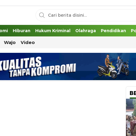
uh
omi
Hiburan
Hukum Kriminal
Olahraga
Pendidikan
Po
Wajo
Video
B