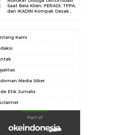
5
Advokat Diduga Diintimidasi
Saat Bela Klien, PERADI, TPPA,
dan IKADIN Kompak Desak
Polda Riau Usut Tuntas
Dugaan Premanisme
ntang Kami
daksi
ontak
galitas
doman Media Siber
de Etik Jurnalis
sclaimer
Part of