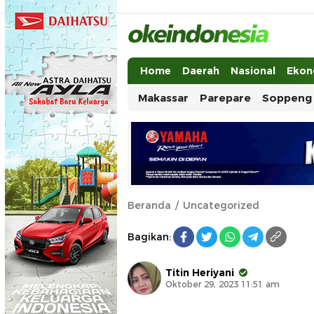
Okeindonesia.Online
Mengonlinekan Indonesia Secara Ut
Home
Daerah
Nasional
Ekon
Makassar
Parepare
Soppeng
Beranda
Uncategorized
Bagikan:
Titin Heriyani
Oktober 29, 2023 11:51 am