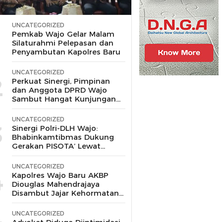
UNCATEGORIZED
1
Pemkab Wajo Gelar Malam
Silaturahmi Pelepasan dan
Penyambutan Kapolres Baru
UNCATEGORIZED
2
Perkuat Sinergi, Pimpinan
dan Anggota DPRD Wajo
Sambut Hangat Kunjungan
Silaturahmi Kapolres Wajo
yang Baru,
UNCATEGORIZED
3
Sinergi Polri-DLH Wajo:
Bhabinkamtibmas Dukung
Gerakan PISOTA’ Lewat
Motor Sampah
UNCATEGORIZED
4
Kapolres Wajo Baru AKBP
Diouglas Mahendrajaya
Disambut Jajar Kehormatan
dan Tari Padduppa
UNCATEGORIZED