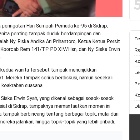
 peringatan Hari Sumpah Pemuda ke-95 di Sidrap,
anita penting tampak duduk berdampingan dan
Te
ah Ny. Riska Andika Ari Prihantoro, Ketua Ketua Persit
Koorcab Rem 141/TP PD XIV/Hsn, dan Ny. Siska Erwin
Re
.
K
 kedua wanita tersebut tampak menunjukkan
Le
. Mereka tampak serius berdiskusi, namun sesekali
Pe
 keakraban suasana.
Ko
. Siska Erwin Syah, yang dikenal sebagai sosok-sosok
osial di Sidrap, tampaknya memanfaatkan momen ini
Di
 tampak berbincang tentang berbagai topik, mulai dari
reka jalankan, hingga topik-topik yang lebih pribadi.