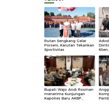
Rutan Sengkang Gelar
Advo
Porseni, Karutan Tekankan
Diint
Sportivitas
Klien
IKAD
Polda
Duga
Bupati Wajo Andi Rosman
Angg
menerima Kunjungan
Komp
Kapolres Baru AKBP
Pemb
Douglas Mahendrajaya,
Marad
Momentum Memperkuat