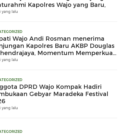
laturahmi Kapolres Wajo yang Baru,
i yang lalu
ATEGORIZED
pati Wajo Andi Rosman menerima
njungan Kapolres Baru AKBP Douglas
hendrajaya, Momentum Memperkuat
ergi
i yang lalu
ATEGORIZED
ggota DPRD Wajo Kompak Hadiri
mbukaan Gebyar Maradeka Festival
26
i yang lalu
ATEGORIZED