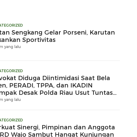
ATEGORIZED
tan Sengkang Gelar Porseni, Karutan
kankan Sportivitas
m yang lalu
ATEGORIZED
vokat Diduga Diintimidasi Saat Bela
ien, PERADI, TPPA, dan IKADIN
mpak Desak Polda Riau Usut Tuntas
gaan Premanisme
m yang lalu
ATEGORIZED
rkuat Sinergi, Pimpinan dan Anggota
RD Wajo Sambut Hangat Kunjungan