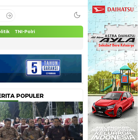
litik
TNI-Polri
ERITA POPULER