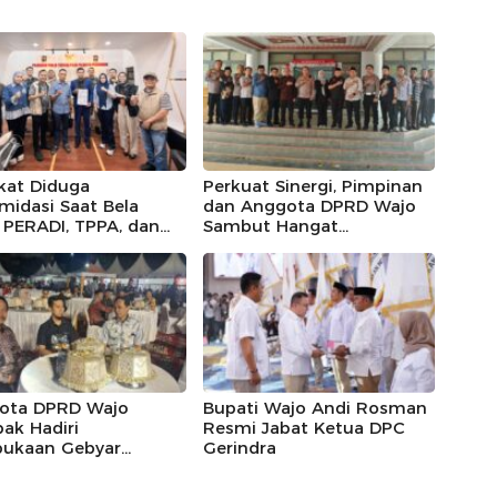
kat Diduga
Perkuat Sinergi, Pimpinan
imidasi Saat Bela
dan Anggota DPRD Wajo
, PERADI, TPPA, dan
Sambut Hangat
IN Kompak Desak
Kunjungan Silaturahmi
 Riau Usut Tuntas
Kapolres Wajo yang Baru,
an Premanisme
ota DPRD Wajo
Bupati Wajo Andi Rosman
ak Hadiri
Resmi Jabat Ketua DPC
ukaan Gebyar
Gerindra
eka Festival 2026