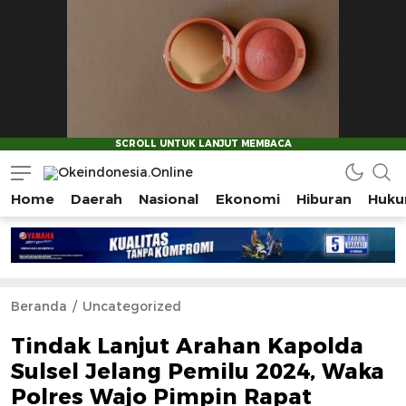
Home
Daerah
Nasional
Ekonomi
Hiburan
Huku
Okeindonesia.Online
Mengonlinekan Indonesia Secara Utuh
Beranda
Uncategorized
Tindak Lanjut Arahan Kapolda
Sulsel Jelang Pemilu 2024, Waka
Polres Wajo Pimpin Rapat