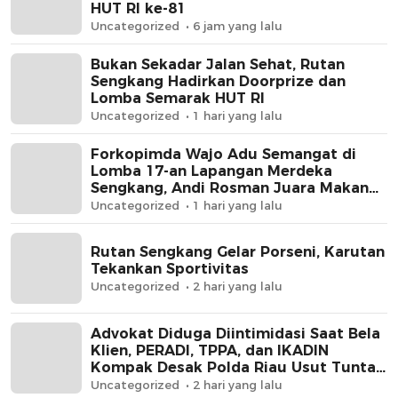
HUT RI ke-81
Uncategorized
6 jam yang lalu
Bukan Sekadar Jalan Sehat, Rutan
Sengkang Hadirkan Doorprize dan
Lomba Semarak HUT RI
Uncategorized
1 hari yang lalu
Forkopimda Wajo Adu Semangat di
Lomba 17-an Lapangan Merdeka
Sengkang, Andi Rosman Juara Makan
Krupuk
Uncategorized
1 hari yang lalu
Rutan Sengkang Gelar Porseni, Karutan
Tekankan Sportivitas
Uncategorized
2 hari yang lalu
Advokat Diduga Diintimidasi Saat Bela
Klien, PERADI, TPPA, dan IKADIN
Kompak Desak Polda Riau Usut Tuntas
Dugaan Premanisme
Uncategorized
2 hari yang lalu