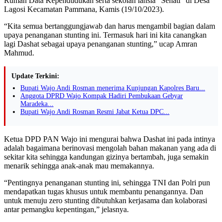
Rumah Data Kependudukan serta sekolah lansia “Sehati” di Desa
Lagosi Kecamatan Pammana, Kamis (19/10/2023).
“Kita semua bertanggungjawab dan harus mengambil bagian dalam
upaya penanganan stunting ini. Termasuk hari ini kita canangkan
lagi Dashat sebagai upaya penanganan stunting,” ucap Amran
Mahmud.
Update Terkini:
Bupati Wajo Andi Rosman menerima Kunjungan Kapolres Baru...
Anggota DPRD Wajo Kompak Hadiri Pembukaan Gebyar
Maradeka...
Bupati Wajo Andi Rosman Resmi Jabat Ketua DPC...
Ketua DPD PAN Wajo ini mengurai bahwa Dashat ini pada intinya
adalah bagaimana berinovasi mengolah bahan makanan yang ada di
sekitar kita sehingga kandungan gizinya bertambah, juga semakin
menarik sehingga anak-anak mau memakannya.
“Pentingnya penanganan stunting ini, sehingga TNI dan Polri pun
mendapatkan tugas khusus untuk membantu penangannya. Dan
untuk menuju zero stunting dibutuhkan kerjasama dan kolaborasi
antar pemangku kepentingan,” jelasnya.