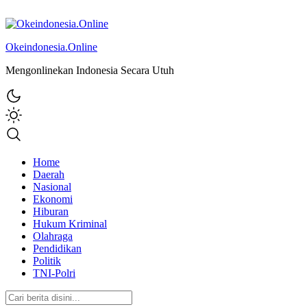
Okeindonesia.Online
Mengonlinekan Indonesia Secara Utuh
Home
Daerah
Nasional
Ekonomi
Hiburan
Hukum Kriminal
Olahraga
Pendidikan
Politik
TNI-Polri