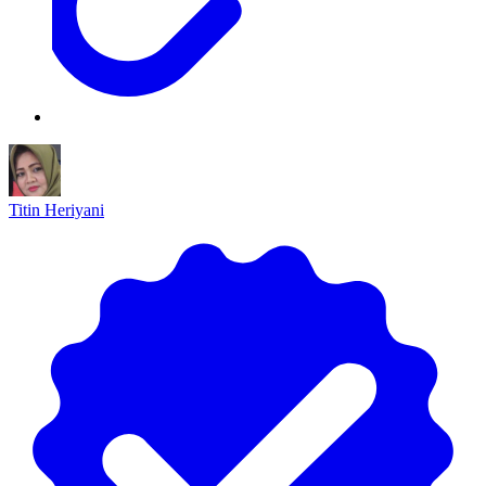
Titin Heriyani