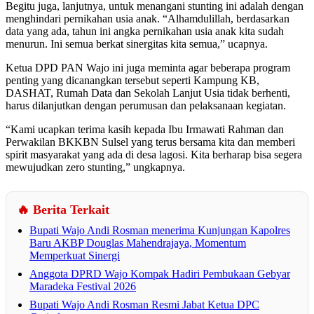
Begitu juga, lanjutnya, untuk menangani stunting ini adalah dengan
menghindari pernikahan usia anak. “Alhamdulillah, berdasarkan
data yang ada, tahun ini angka pernikahan usia anak kita sudah
menurun. Ini semua berkat sinergitas kita semua,” ucapnya.
Ketua DPD PAN Wajo ini juga meminta agar beberapa program
penting yang dicanangkan tersebut seperti Kampung KB,
DASHAT, Rumah Data dan Sekolah Lanjut Usia tidak berhenti,
harus dilanjutkan dengan perumusan dan pelaksanaan kegiatan.
“Kami ucapkan terima kasih kepada Ibu Irmawati Rahman dan
Perwakilan BKKBN Sulsel yang terus bersama kita dan memberi
spirit masyarakat yang ada di desa lagosi. Kita berharap bisa segera
mewujudkan zero stunting,” ungkapnya.
🔥 Berita Terkait
Bupati Wajo Andi Rosman menerima Kunjungan Kapolres
Baru AKBP Douglas Mahendrajaya, Momentum
Memperkuat Sinergi
Anggota DPRD Wajo Kompak Hadiri Pembukaan Gebyar
Maradeka Festival 2026
Bupati Wajo Andi Rosman Resmi Jabat Ketua DPC