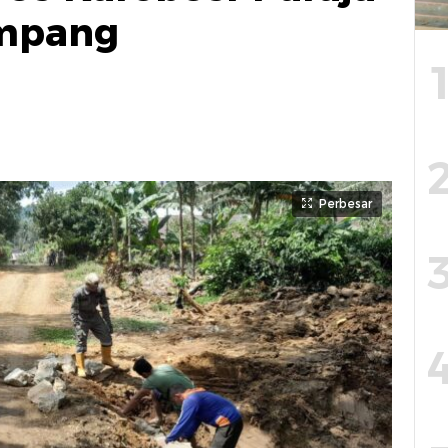
empang
Perbesar