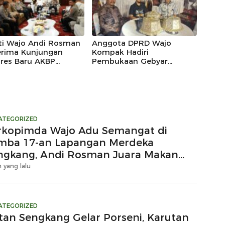
ti Wajo Andi Rosman
Anggota DPRD Wajo
rima Kunjungan
Kompak Hadiri
lres Baru AKBP
Pembukaan Gebyar
las Mahendrajaya,
Maradeka Festival 2026
ntum Memperkuat
gi
ATEGORIZED
rkopimda Wajo Adu Semangat di
mba 17-an Lapangan Merdeka
ngkang, Andi Rosman Juara Makan
upuk
 yang lalu
ATEGORIZED
tan Sengkang Gelar Porseni, Karutan