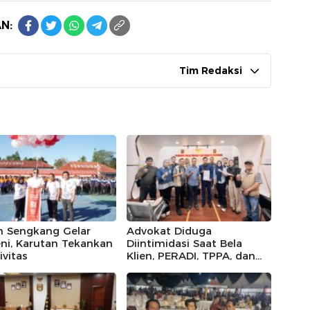
N:
Tim Redaksi
n Sengkang Gelar
Advokat Diduga
ni, Karutan Tekankan
Diintimidasi Saat Bela
ivitas
Klien, PERADI, TPPA, dan
IKADIN Kompak Desak
Polda Riau Usut Tuntas
Dugaan Premanisme