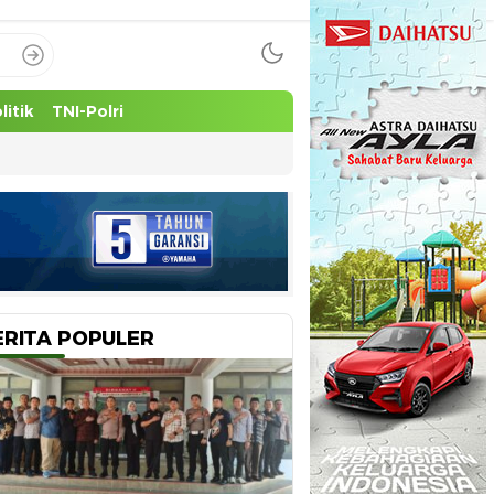
litik
TNI-Polri
ERITA POPULER