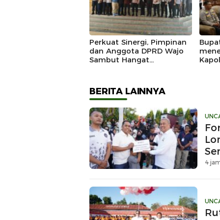
Perkuat Sinergi, Pimpinan
Bupa
dan Anggota DPRD Wajo
mene
Sambut Hangat
Kapo
Kunjungan Silaturahmi
Doug
Kapolres Wajo yang Baru,
Mome
Siner
BERITA LAINNYA
UNC
Fo
Lo
Se
Kr
4 jam
UNC
Ru