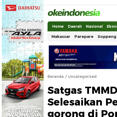
Okeindonesia.Online
Mengonlinekan Indonesia Secara Ut
Home
Daerah
Nasional
Ekon
Makassar
Parepare
Soppeng
Beranda
Uncategorized
Satgas TMMD
Selesaikan 
gorong di Po