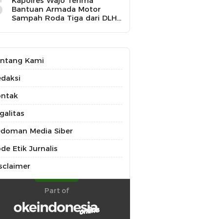
5
Kapolres Wajo Terima
Bantuan Armada Motor
Sampah Roda Tiga dari DLH
untuk Dukung Gerakan
Peduli Lingkungan
ntang Kami
daksi
ontak
galitas
doman Media Siber
de Etik Jurnalis
sclaimer
Part of