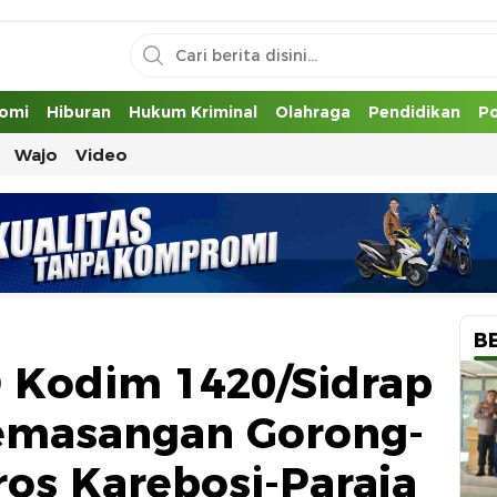
uh
omi
Hiburan
Hukum Kriminal
Olahraga
Pendidikan
Po
Wajo
Video
B
 Kodim 1420/Sidrap
Pemasangan Gorong-
ros Karebosi-Paraja