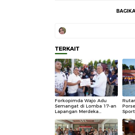
BAGIKA
TERKAIT
Forkopimda Wajo Adu
Ruta
Semangat di Lomba 17-an
Porse
Lapangan Merdeka
Sport
Sengkang, Andi Rosman
Juara Makan Krupuk