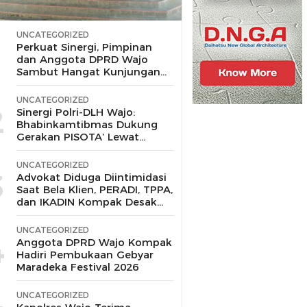
UNCATEGORIZED
1
Perkuat Sinergi, Pimpinan
dan Anggota DPRD Wajo
Sambut Hangat Kunjungan
Silaturahmi Kapolres Wajo
yang Baru,
UNCATEGORIZED
2
Sinergi Polri-DLH Wajo:
Bhabinkamtibmas Dukung
Gerakan PISOTA’ Lewat
Motor Sampah
UNCATEGORIZED
3
Advokat Diduga Diintimidasi
Saat Bela Klien, PERADI, TPPA,
dan IKADIN Kompak Desak
Polda Riau Usut Tuntas
Dugaan Premanisme
UNCATEGORIZED
4
Anggota DPRD Wajo Kompak
Hadiri Pembukaan Gebyar
Maradeka Festival 2026
UNCATEGORIZED