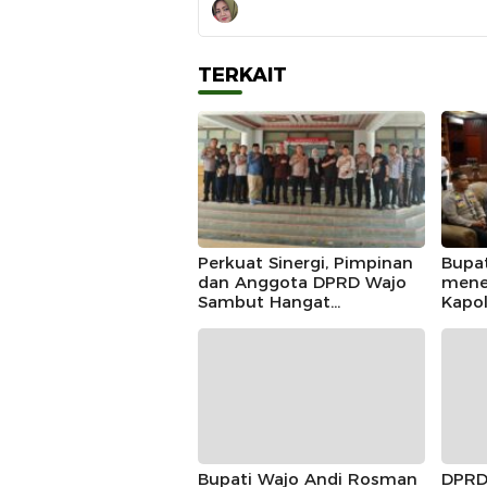
TERKAIT
Perkuat Sinergi, Pimpinan
Bupa
dan Anggota DPRD Wajo
mene
Sambut Hangat
Kapo
Kunjungan Silaturahmi
Doug
Kapolres Wajo yang Baru,
Mome
Siner
Bupati Wajo Andi Rosman
DPRD