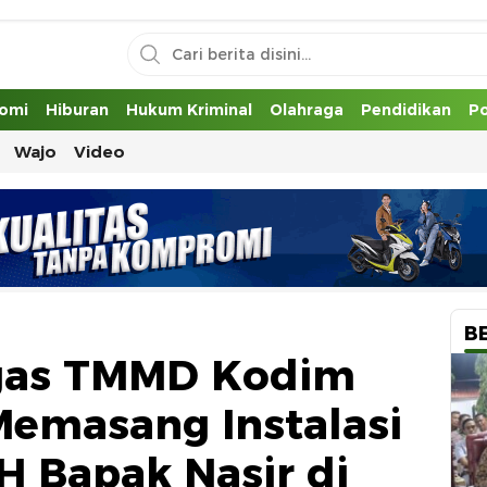
uh
omi
Hiburan
Hukum Kriminal
Olahraga
Pendidikan
Po
Wajo
Video
B
gas TMMD Kodim
Memasang Instalasi
LH Bapak Nasir di