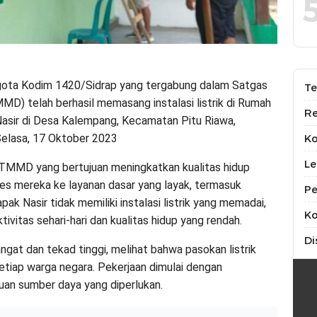
gota Kodim 1420/Sidrap yang tergabung dalam Satgas
Te
 telah berhasil memasang instalasi listrik di Rumah
Re
Nasir di Desa Kalempang, Kecamatan Pitu Riawa,
Selasa, 17 Oktober 2023
K
Le
ram TMMD yang bertujuan meningkatkan kualitas hidup
s mereka ke layanan dasar yang layak, termasuk
Pe
ak Nasir tidak memiliki instalasi listrik yang memadai,
Ko
vitas sehari-hari dan kualitas hidup yang rendah.
Di
t dan tekad tinggi, melihat bahwa pasokan listrik
etiap warga negara. Pekerjaan dimulai dengan
an sumber daya yang diperlukan.