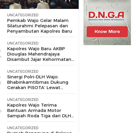
UNCATEGORIZED
1
Pemkab Wajo Gelar Malam
Silaturahmi Pelepasan dan
Penyambutan Kapolres Baru
UNCATEGORIZED
2
Kapolres Wajo Baru AKBP
Diouglas Mahendrajaya
Disambut Jajar Kehormatan
dan Tari Padduppa
UNCATEGORIZED
3
Sinergi Polri-DLH Wajo:
Bhabinkamtibmas Dukung
Gerakan PISOTA’ Lewat
Motor Sampah
UNCATEGORIZED
4
Kapolres Wajo Terima
Bantuan Armada Motor
Sampah Roda Tiga dari DLH
untuk Dukung Gerakan
Peduli Lingkungan
UNCATEGORIZED