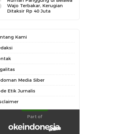
5
Rumah Panggung di Belawa
Wajo Terbakar, Kerugian
Ditaksir Rp 40 Juta
ntang Kami
daksi
ontak
galitas
doman Media Siber
de Etik Jurnalis
sclaimer
Part of