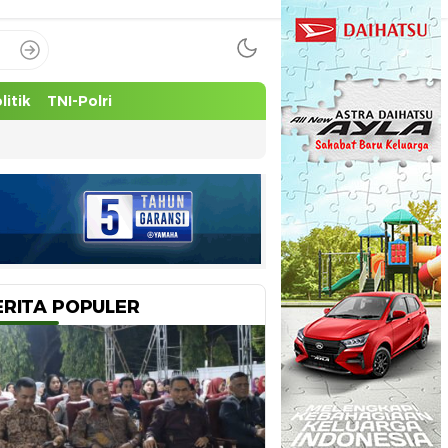
litik
TNI-Polri
ERITA POPULER