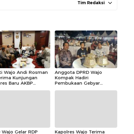
Tim Redaksi
ti Wajo Andi Rosman
Anggota DPRD Wajo
rima Kunjungan
Kompak Hadiri
lres Baru AKBP
Pembukaan Gebyar
las Mahendrajaya,
Maradeka Festival 2026
ntum Memperkuat
gi
 Wajo Gelar RDP
Kapolres Wajo Terima