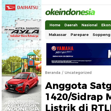
Okeindonesia.Online
Mengonlinekan Indonesia Secara Ut
Home
Daerah
Nasional
Ekon
Makassar
Parepare
Soppeng
Beranda
Uncategorized
Anggota Sat
1420/Sidrap 
Listrik di RT