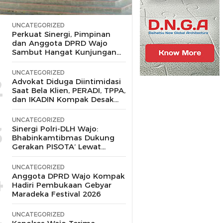
UNCATEGORIZED
1
Perkuat Sinergi, Pimpinan
dan Anggota DPRD Wajo
Sambut Hangat Kunjungan
Silaturahmi Kapolres Wajo
yang Baru,
UNCATEGORIZED
2
Advokat Diduga Diintimidasi
Saat Bela Klien, PERADI, TPPA,
dan IKADIN Kompak Desak
Polda Riau Usut Tuntas
Dugaan Premanisme
UNCATEGORIZED
3
Sinergi Polri-DLH Wajo:
Bhabinkamtibmas Dukung
Gerakan PISOTA’ Lewat
Motor Sampah
UNCATEGORIZED
4
Anggota DPRD Wajo Kompak
Hadiri Pembukaan Gebyar
Maradeka Festival 2026
UNCATEGORIZED