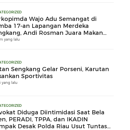
ATEGORIZED
rkopimda Wajo Adu Semangat di
mba 17-an Lapangan Merdeka
ngkang, Andi Rosman Juara Makan
upuk
m yang lalu
ATEGORIZED
tan Sengkang Gelar Porseni, Karutan
kankan Sportivitas
i yang lalu
ATEGORIZED
vokat Diduga Diintimidasi Saat Bela
ien, PERADI, TPPA, dan IKADIN
mpak Desak Polda Riau Usut Tuntas