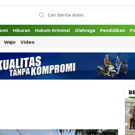
uh
omi
Hiburan
Hukum Kriminal
Olahraga
Pendidikan
Po
Wajo
Video
B