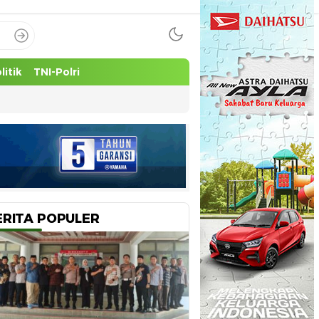
litik
TNI-Polri
ERITA POPULER