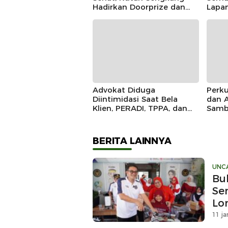
Hadirkan Doorprize dan
Lapa
Lomba Semarak HUT RI
Seng
Juar
Advokat Diduga
Perku
Diintimidasi Saat Bela
dan 
Klien, PERADI, TPPA, dan
Samb
IKADIN Kompak Desak
Kunj
Polda Riau Usut Tuntas
Kapol
Dugaan Premanisme
BERITA LAINNYA
UNC
Bu
Se
Lo
11 ja