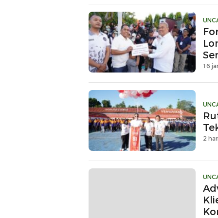
UNC
Fo
Lo
Se
Kr
16 ja
UNC
Ru
Te
2 har
UNC
Ad
Kl
Ko