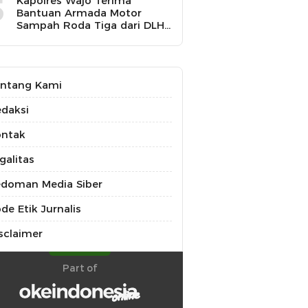
5
Kapolres Wajo Terima
Bantuan Armada Motor
Sampah Roda Tiga dari DLH
untuk Dukung Gerakan
Peduli Lingkungan
ntang Kami
daksi
ontak
galitas
doman Media Siber
de Etik Jurnalis
sclaimer
Part of