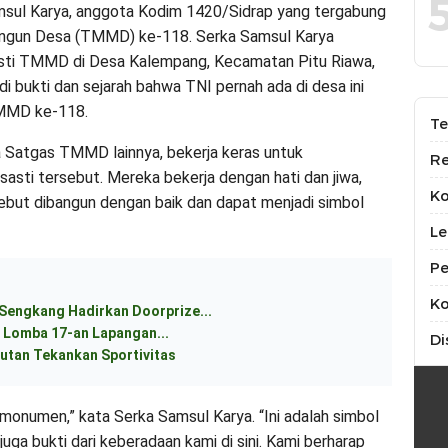
msul Karya, anggota Kodim 1420/Sidrap yang tergabung
gun Desa (TMMD) ke-118. Serka Samsul Karya
sti TMMD di Desa Kalempang, Kecamatan Pitu Riawa,
i bukti dan sejarah bahwa TNI pernah ada di desa ini
MMD ke-118.
Te
 Satgas TMMD lainnya, bekerja keras untuk
Re
sti tersebut. Mereka bekerja dengan hati dan jiwa,
K
ebut dibangun dengan baik dan dapat menjadi simbol
Le
Pe
Ko
 Sengkang Hadirkan Doorprize...
 Lomba 17-an Lapangan...
Di
utan Tekankan Sportivitas
 monumen,” kata Serka Samsul Karya. “Ini adalah simbol
 juga bukti dari keberadaan kami di sini. Kami berharap