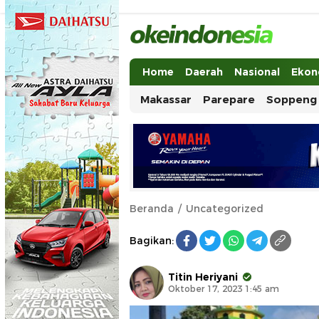
Okeindonesia.Online
Mengonlinekan Indonesia Secara Ut
Home
Daerah
Nasional
Ekon
Makassar
Parepare
Soppeng
Beranda
Uncategorized
Bagikan:
Titin Heriyani
Oktober 17, 2023 1:45 am