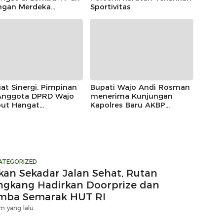
ngan Merdeka
Sportivitas
kang, Andi Rosman
a Makan Krupuk
at Sinergi, Pimpinan
Bupati Wajo Andi Rosman
Anggota DPRD Wajo
menerima Kunjungan
ut Hangat
Kapolres Baru AKBP
ungan Silaturahmi
Douglas Mahendrajaya,
res Wajo yang Baru,
Momentum Memperkuat
Sinergi
ATEGORIZED
kan Sekadar Jalan Sehat, Rutan
ngkang Hadirkan Doorprize dan
mba Semarak HUT RI
m yang lalu