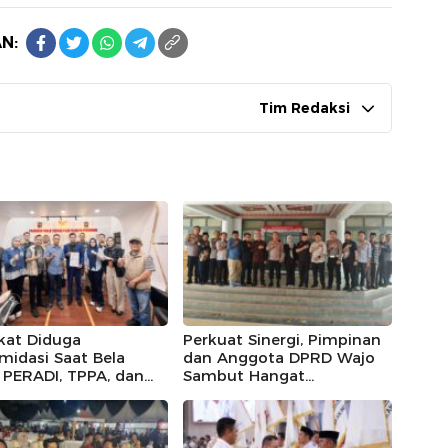
N:
Tim Redaksi
kat Diduga
Perkuat Sinergi, Pimpinan
imidasi Saat Bela
dan Anggota DPRD Wajo
, PERADI, TPPA, dan
Sambut Hangat
IN Kompak Desak
Kunjungan Silaturahmi
 Riau Usut Tuntas
Kapolres Wajo yang Baru,
an Premanisme