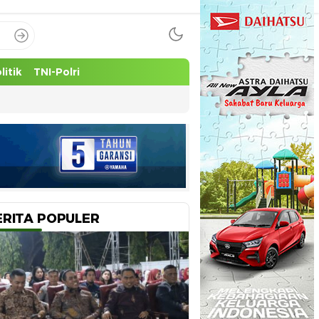
litik
TNI-Polri
ERITA POPULER