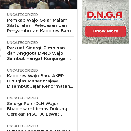
UNCATEGORIZED
1
Pemkab Wajo Gelar Malam
Silaturahmi Pelepasan dan
Penyambutan Kapolres Baru
UNCATEGORIZED
2
Perkuat Sinergi, Pimpinan
dan Anggota DPRD Wajo
Sambut Hangat Kunjungan
Silaturahmi Kapolres Wajo
yang Baru,
UNCATEGORIZED
3
Kapolres Wajo Baru AKBP
Diouglas Mahendrajaya
Disambut Jajar Kehormatan
dan Tari Padduppa
UNCATEGORIZED
4
Sinergi Polri-DLH Wajo:
Bhabinkamtibmas Dukung
Gerakan PISOTA’ Lewat
Motor Sampah
UNCATEGORIZED