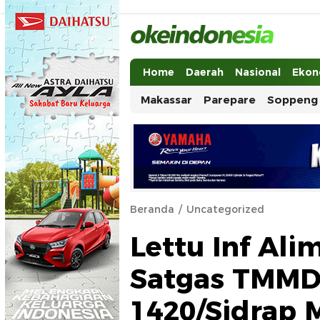
Okeindonesia.Online
Mengonlinekan Indonesia Secara Ut
Home
Daerah
Nasional
Ekon
Makassar
Parepare
Soppeng
Beranda
Uncategorized
Lettu Inf Al
Satgas TMMD
1420/Sidrap 