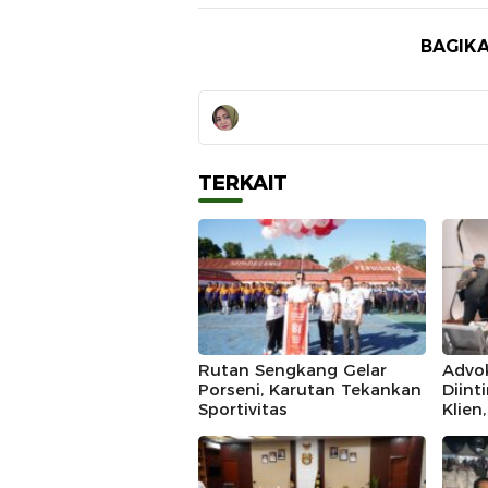
BAGIKA
TERKAIT
Rutan Sengkang Gelar
Advo
Porseni, Karutan Tekankan
Diint
Sportivitas
Klien
IKAD
Polda
Duga