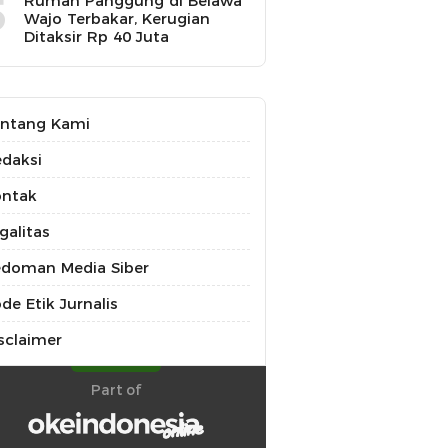
5
Rumah Panggung di Belawa
Wajo Terbakar, Kerugian
Ditaksir Rp 40 Juta
ntang Kami
daksi
ontak
galitas
doman Media Siber
de Etik Jurnalis
sclaimer
Part of