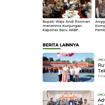
Bupati Wajo Andi Rosman
Angg
menerima Kunjungan
Komp
Kapolres Baru AKBP
Pemb
Douglas Mahendrajaya,
Marad
Momentum Memperkuat
Sinergi
BERITA LAINNYA
UNC
Ru
Te
3 me
UNC
Ad