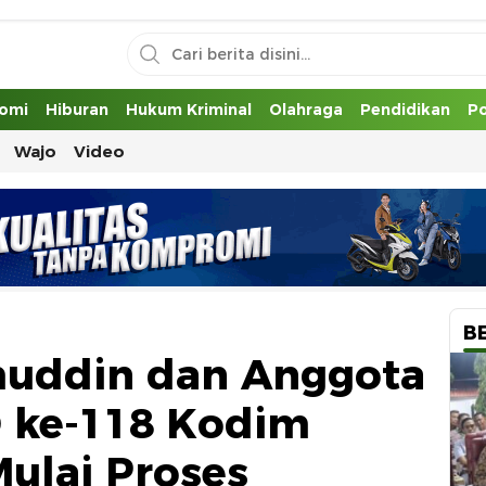
uh
omi
Hiburan
Hukum Kriminal
Olahraga
Pendidikan
Po
Wajo
Video
B
imuddin dan Anggota
 ke-118 Kodim
Mulai Proses