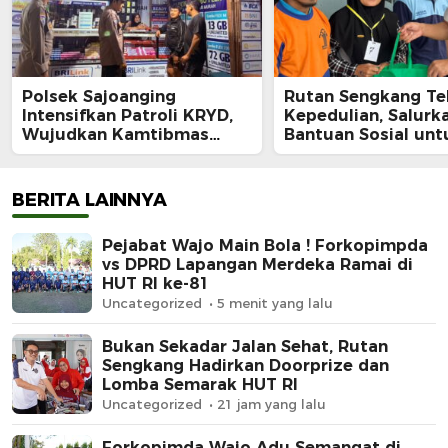
Polsek Sajoanging
Rutan Sengkang Te
Intensifkan Patroli KRYD,
Kepedulian, Salurk
Wujudkan Kamtibmas
Bantuan Sosial unt
yang Aman dan Kondusif
Keluarga Warga Bi
Kurang Mampu
BERITA LAINNYA
Pejabat Wajo Main Bola ! Forkopimpda
vs DPRD Lapangan Merdeka Ramai di
HUT RI ke-81
Uncategorized
5 menit yang lalu
Bukan Sekadar Jalan Sehat, Rutan
Sengkang Hadirkan Doorprize dan
Lomba Semarak HUT RI
Uncategorized
21 jam yang lalu
Forkopimda Wajo Adu Semangat di