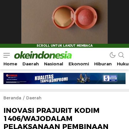
Home
Daerah
Nasional
Ekonomi
Hiburan
Huku
Okeindonesia.Online
Mengonlinekan Indonesia Secara Utuh
Beranda
Daerah
INOVASI PRAJURIT KODIM
1406/WAJODALAM
PELAKSANAAN PEMBINAAN