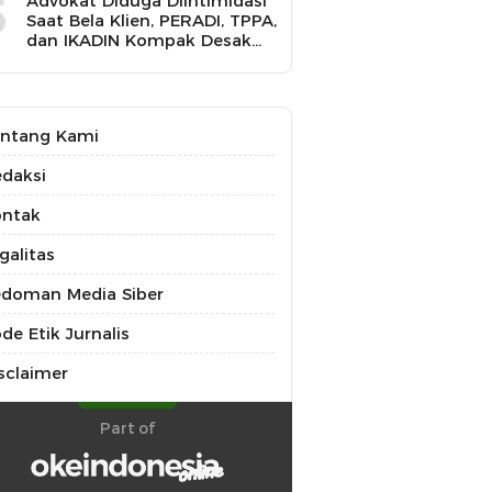
5
Advokat Diduga Diintimidasi
Saat Bela Klien, PERADI, TPPA,
dan IKADIN Kompak Desak
Polda Riau Usut Tuntas
Dugaan Premanisme
ntang Kami
daksi
ontak
galitas
doman Media Siber
de Etik Jurnalis
sclaimer
Part of