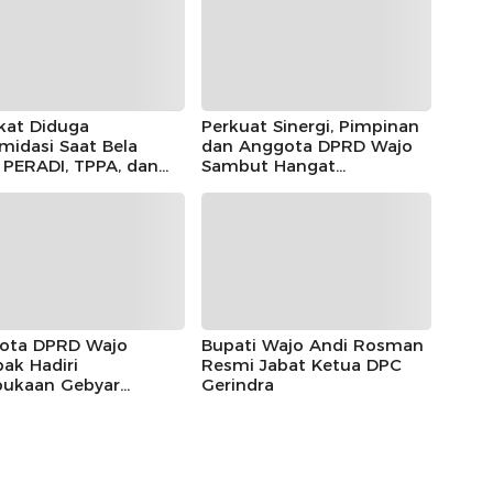
kat Diduga
Perkuat Sinergi, Pimpinan
imidasi Saat Bela
dan Anggota DPRD Wajo
, PERADI, TPPA, dan
Sambut Hangat
IN Kompak Desak
Kunjungan Silaturahmi
 Riau Usut Tuntas
Kapolres Wajo yang Baru,
an Premanisme
ota DPRD Wajo
Bupati Wajo Andi Rosman
ak Hadiri
Resmi Jabat Ketua DPC
ukaan Gebyar
Gerindra
eka Festival 2026