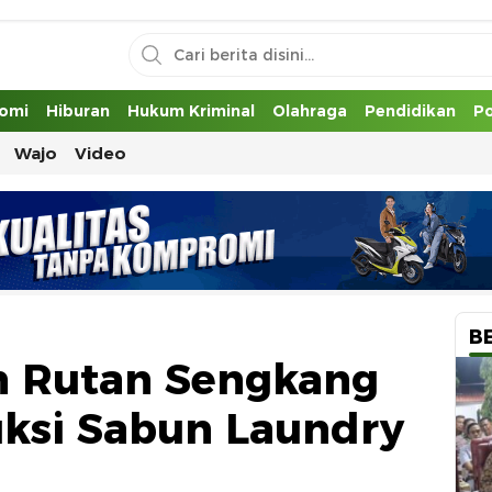
uh
omi
Hiburan
Hukum Kriminal
Olahraga
Pendidikan
Po
Wajo
Video
B
n Rutan Sengkang
uksi Sabun Laundry