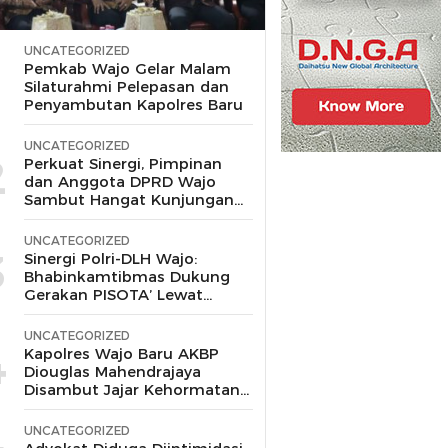
UNCATEGORIZED
1
Pemkab Wajo Gelar Malam
Silaturahmi Pelepasan dan
Penyambutan Kapolres Baru
UNCATEGORIZED
2
Perkuat Sinergi, Pimpinan
dan Anggota DPRD Wajo
Sambut Hangat Kunjungan
Silaturahmi Kapolres Wajo
yang Baru,
UNCATEGORIZED
3
Sinergi Polri-DLH Wajo:
Bhabinkamtibmas Dukung
Gerakan PISOTA’ Lewat
Motor Sampah
UNCATEGORIZED
4
Kapolres Wajo Baru AKBP
Diouglas Mahendrajaya
Disambut Jajar Kehormatan
dan Tari Padduppa
UNCATEGORIZED