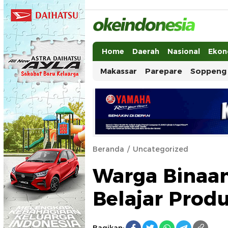
Okeindonesia.Online
Mengonlinekan Indonesia Secara Ut
Home
Daerah
Nasional
Ekon
Makassar
Parepare
Soppeng
Beranda
Uncategorized
Warga Binaa
Belajar Prod
Bagikan: