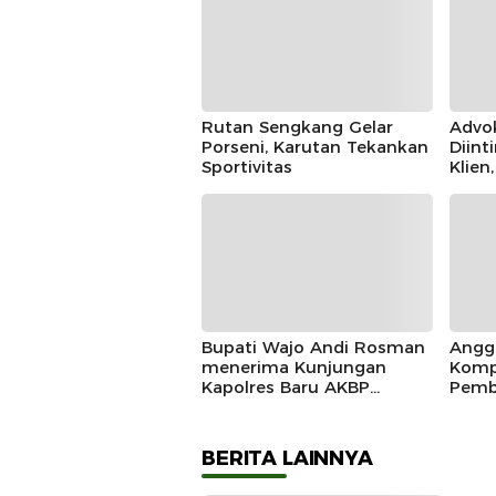
Rutan Sengkang Gelar
Advo
Porseni, Karutan Tekankan
Diint
Sportivitas
Klien
IKAD
Polda
Duga
Bupati Wajo Andi Rosman
Angg
menerima Kunjungan
Komp
Kapolres Baru AKBP
Pemb
Douglas Mahendrajaya,
Marad
Momentum Memperkuat
Sinergi
BERITA LAINNYA