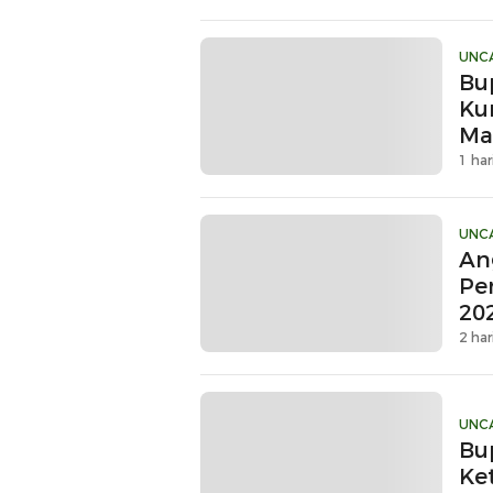
UNC
Bu
Ku
Ma
Sin
1 har
UNC
An
Pe
20
2 har
UNC
Bu
Ke