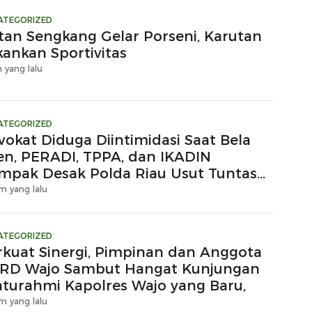
ATEGORIZED
tan Sengkang Gelar Porseni, Karutan
kankan Sportivitas
 yang lalu
ATEGORIZED
vokat Diduga Diintimidasi Saat Bela
ien, PERADI, TPPA, dan IKADIN
mpak Desak Polda Riau Usut Tuntas
gaan Premanisme
m yang lalu
ATEGORIZED
rkuat Sinergi, Pimpinan dan Anggota
RD Wajo Sambut Hangat Kunjungan
laturahmi Kapolres Wajo yang Baru,
m yang lalu