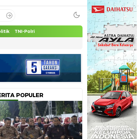
litik
TNI-Polri
ERITA POPULER