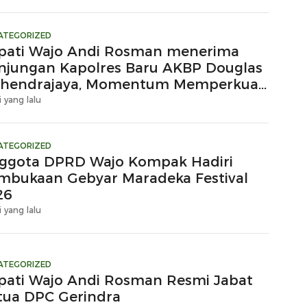
ATEGORIZED
pati Wajo Andi Rosman menerima
njungan Kapolres Baru AKBP Douglas
hendrajaya, Momentum Memperkuat
ergi
i yang lalu
ATEGORIZED
ggota DPRD Wajo Kompak Hadiri
mbukaan Gebyar Maradeka Festival
26
i yang lalu
ATEGORIZED
pati Wajo Andi Rosman Resmi Jabat
tua DPC Gerindra