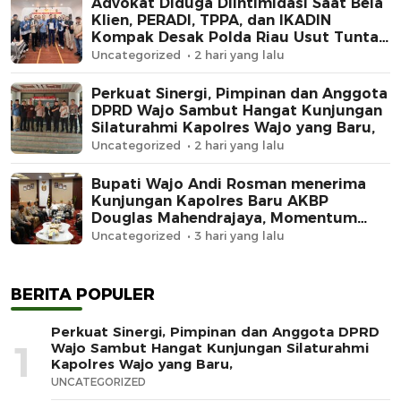
Advokat Diduga Diintimidasi Saat Bela
Klien, PERADI, TPPA, dan IKADIN
Kompak Desak Polda Riau Usut Tuntas
Dugaan Premanisme
Uncategorized
2 hari yang lalu
Perkuat Sinergi, Pimpinan dan Anggota
DPRD Wajo Sambut Hangat Kunjungan
Silaturahmi Kapolres Wajo yang Baru,
Uncategorized
2 hari yang lalu
Bupati Wajo Andi Rosman menerima
Kunjungan Kapolres Baru AKBP
Douglas Mahendrajaya, Momentum
Memperkuat Sinergi
Uncategorized
3 hari yang lalu
BERITA POPULER
Perkuat Sinergi, Pimpinan dan Anggota DPRD
1
Wajo Sambut Hangat Kunjungan Silaturahmi
Kapolres Wajo yang Baru,
UNCATEGORIZED