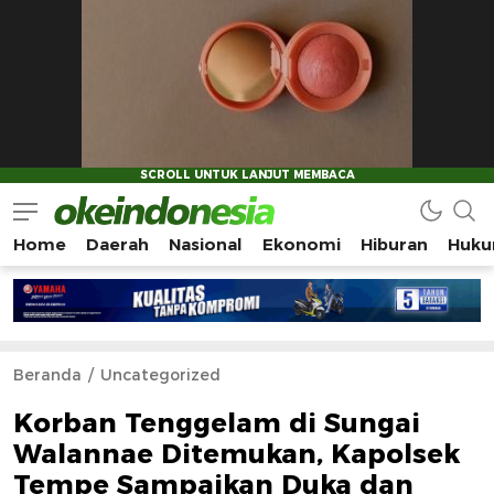
Home
Daerah
Nasional
Ekonomi
Hiburan
Huku
Okeindonesia.Online
Mengonlinekan Indonesia Secara Utuh
Beranda
Uncategorized
Korban Tenggelam di Sungai
Walannae Ditemukan, Kapolsek
Tempe Sampaikan Duka dan