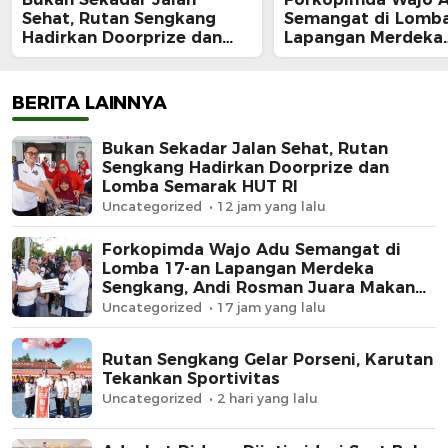
Sehat, Rutan Sengkang
Semangat di Lomba
Hadirkan Doorprize dan
Lapangan Merdeka
Lomba Semarak HUT RI
Sengkang, Andi Ro
Juara Makan Krup
BERITA LAINNYA
Bukan Sekadar Jalan Sehat, Rutan
Sengkang Hadirkan Doorprize dan
Lomba Semarak HUT RI
Uncategorized
12 jam yang lalu
Forkopimda Wajo Adu Semangat di
Lomba 17-an Lapangan Merdeka
Sengkang, Andi Rosman Juara Makan
Krupuk
Uncategorized
17 jam yang lalu
Rutan Sengkang Gelar Porseni, Karutan
Tekankan Sportivitas
Uncategorized
2 hari yang lalu