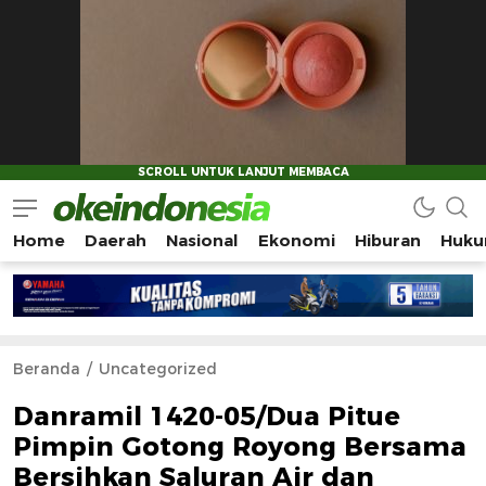
Home
Daerah
Nasional
Ekonomi
Hiburan
Huku
Okeindonesia.Online
Mengonlinekan Indonesia Secara Utuh
Beranda
Uncategorized
Danramil 1420-05/Dua Pitue
Pimpin Gotong Royong Bersama
Bersihkan Saluran Air dan