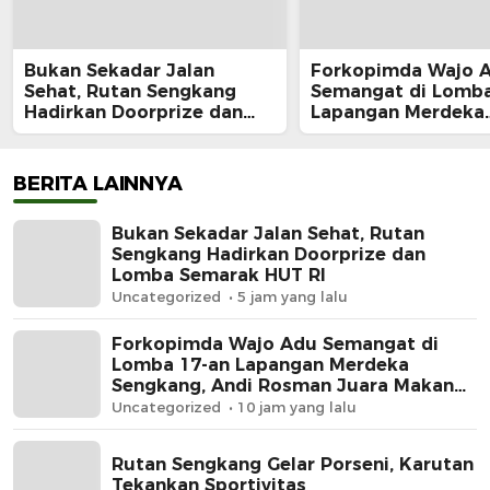
Bukan Sekadar Jalan
Forkopimda Wajo 
Sehat, Rutan Sengkang
Semangat di Lomba
Hadirkan Doorprize dan
Lapangan Merdeka
Lomba Semarak HUT RI
Sengkang, Andi Ro
Juara Makan Krup
BERITA LAINNYA
Bukan Sekadar Jalan Sehat, Rutan
Sengkang Hadirkan Doorprize dan
Lomba Semarak HUT RI
Uncategorized
5 jam yang lalu
Forkopimda Wajo Adu Semangat di
Lomba 17-an Lapangan Merdeka
Sengkang, Andi Rosman Juara Makan
Krupuk
Uncategorized
10 jam yang lalu
Rutan Sengkang Gelar Porseni, Karutan
Tekankan Sportivitas