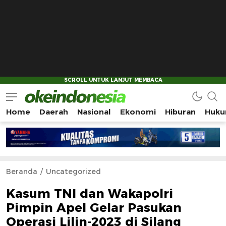
Home
Daerah
Nasional
Ekonomi
Hiburan
Huku
Okeindonesia.Online
Mengonlinekan Indonesia Secara Utuh
Beranda
Uncategorized
Kasum TNI dan Wakapolri
Pimpin Apel Gelar Pasukan
Operasi Lilin-2023 di Silang