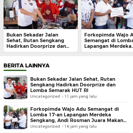
Bukan Sekadar Jalan
Forkopimda Wajo 
Sehat, Rutan Sengkang
Semangat di Lomba
Hadirkan Doorprize dan
Lapangan Merdeka
Lomba Semarak HUT RI
Sengkang, Andi Ro
Juara Makan Krup
BERITA LAINNYA
Bukan Sekadar Jalan Sehat, Rutan
Sengkang Hadirkan Doorprize dan
Lomba Semarak HUT RI
Uncategorized
11 jam yang lalu
Forkopimda Wajo Adu Semangat di
Lomba 17-an Lapangan Merdeka
Sengkang, Andi Rosman Juara Makan
Krupuk
Uncategorized
16 jam yang lalu