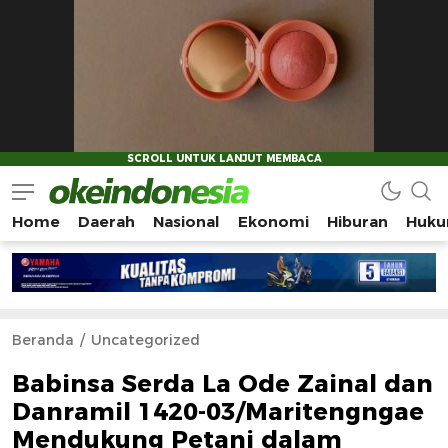
Home
Daerah
Nasional
Ekonomi
Hiburan
Huku
Okeindonesia.Online
Mengonlinekan Indonesia Secara Utuh
Beranda
Uncategorized
Babinsa Serda La Ode Zainal dan
Danramil 1420-03/Maritengngae
Mendukung Petani dalam