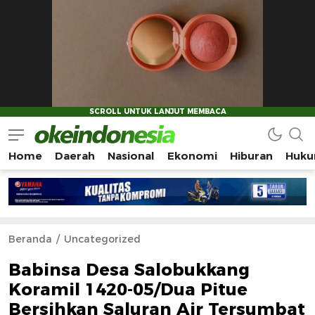
Home
Daerah
Nasional
Ekonomi
Hiburan
Huku
Okeindonesia.Online
Mengonlinekan Indonesia Secara Utuh
Beranda
Uncategorized
Babinsa Desa Salobukkang
Koramil 1420-05/Dua Pitue
Bersihkan Saluran Air Tersumbat