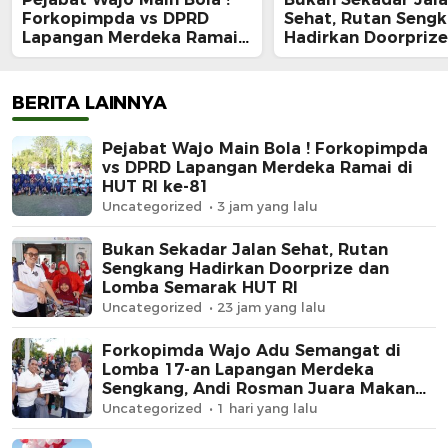
Forkopimpda vs DPRD
Sehat, Rutan Seng
Lapangan Merdeka Ramai
Hadirkan Doorprize
di HUT RI ke-81
Lomba Semarak HU
BERITA LAINNYA
Pejabat Wajo Main Bola ! Forkopimpda
vs DPRD Lapangan Merdeka Ramai di
HUT RI ke-81
Uncategorized
3 jam yang lalu
Bukan Sekadar Jalan Sehat, Rutan
Sengkang Hadirkan Doorprize dan
Lomba Semarak HUT RI
Uncategorized
23 jam yang lalu
Forkopimda Wajo Adu Semangat di
Lomba 17-an Lapangan Merdeka
Sengkang, Andi Rosman Juara Makan
Krupuk
Uncategorized
1 hari yang lalu