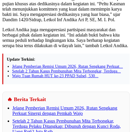
pujian khusus atas dedikasinya dalam kegiatan ini. “Peltu Kasman
telah menunjukkan komitmen yang kuat dalam memimpin karya
bakti ini. Saya mengapresiasi dedikasinya yang luar biasa,” ujar
Dandim 1420/Sidrap, Letkol Inf Andika Ari P, SE, M. I. Pol.
Letkol Andika juga mengapresiasi partisipasi masyarakat dan
berbagai pihak dalam kegiatan ini. “Ini adalah bukti bahwa kita
semua peduli terhadap lingkungan kita. Saya berharap kegiatan
serupa bisa terus dilakukan di wilayah lain,” tambah Letkol Andika.
Update Terkini:
Jelang Pemberian Remisi Umum 2026, Rutan Sengkang Perkuat...
Setelah 2 Tahun Kasus Pembunuhan Mita Terbongkar, Terduga...
Wajo Tuan Rumah HUT ke-23 PPAD Sulsel, 530...
🔥 Berita Terkait
Jelang Pemberian Remisi Umum 2026, Rutan Sengkang
Perkuat Sinergi dengan Pemkab Wajo
Setelah 2 Tahun Kasus Pembunuhan Mita Terbongkar,
Terduga Pelaku Ditangkap: Dibunuh dengan Kunci Roda,
Uang Rp62 Juta Raib