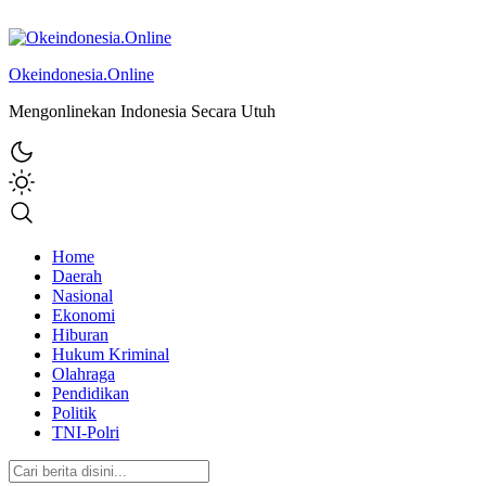
Okeindonesia.Online
Mengonlinekan Indonesia Secara Utuh
Home
Daerah
Nasional
Ekonomi
Hiburan
Hukum Kriminal
Olahraga
Pendidikan
Politik
TNI-Polri