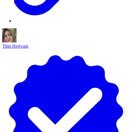
Titin Heriyani