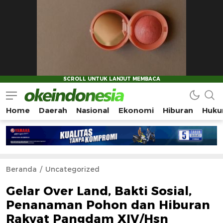
Home
Daerah
Nasional
Ekonomi
Hiburan
Huku
Okeindonesia.Online
Mengonlinekan Indonesia Secara Utuh
Beranda
Uncategorized
Gelar Over Land, Bakti Sosial,
Penanaman Pohon dan Hiburan
Rakyat Pangdam XIV/Hsn