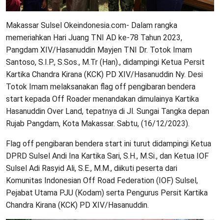
Makassar Sulsel Okeindonesia.com- Dalam rangka
memeriahkan Hari Juang TNI AD ke-78 Tahun 2023,
Pangdam XIV/Hasanuddin Mayjen TNI Dr. Totok Imam
Santoso, S.I.P., S.Sos., M.Tr (Han)., didampingi Ketua Persit
Kartika Chandra Kirana (KCK) PD XIV/Hasanuddin Ny. Desi
Totok Imam melaksanakan flag off pengibaran bendera
start kepada Off Roader menandakan dimulainya Kartika
Hasanuddin Over Land, tepatnya di Jl. Sungai Tangka depan
Rujab Pangdam, Kota Makassar. Sabtu, (16/12/2023).
Flag off pengibaran bendera start ini turut didampingi Ketua
DPRD Sulsel Andi Ina Kartika Sari, S.H., M.Si., dan Ketua IOF
Sulsel Adi Rasyid Ali, S.E., M.M., diikuti peserta dari
Komunitas Indonesian Off Road Federation (IOF) Sulsel,
Pejabat Utama PJU (Kodam) serta Pengurus Persit Kartika
Chandra Kirana (KCK) PD XIV/Hasanuddin.