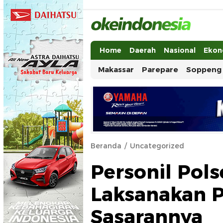
Okeindonesia.Online
Mengonlinekan Indonesia Secara Ut
Home
Daerah
Nasional
Ekon
Makassar
Parepare
Soppeng
Beranda
Uncategorized
Personil Pol
Laksanakan Pa
Sasarannya