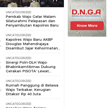
UNCATEGORIZED
1
Pemkab Wajo Gelar Malam
Silaturahmi Pelepasan dan
Penyambutan Kapolres Baru
UNCATEGORIZED
2
Kapolres Wajo Baru AKBP
Diouglas Mahendrajaya
Disambut Jajar Kehormatan
dan Tari Padduppa
UNCATEGORIZED
3
Sinergi Polri-DLH Wajo:
Bhabinkamtibmas Dukung
Gerakan PISOTA’ Lewat
Motor Sampah
UNCATEGORIZED
4
Rumah Panggung di Belawa
Wajo Terbakar, Kerugian
Ditaksir Rp 40 Juta
UNCATEGORIZED