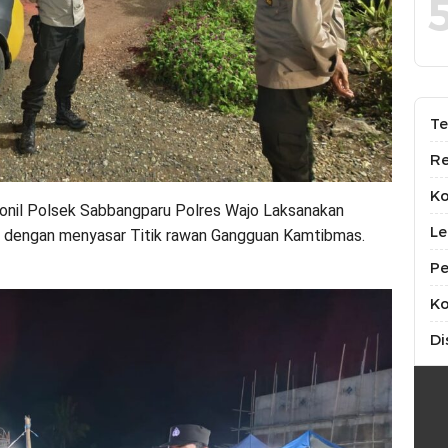
Te
Re
K
onil Polsek Sabbangparu Polres Wajo Laksanakan
Le
ya dengan menyasar Titik rawan Gangguan Kamtibmas.
Pe
Ko
Di