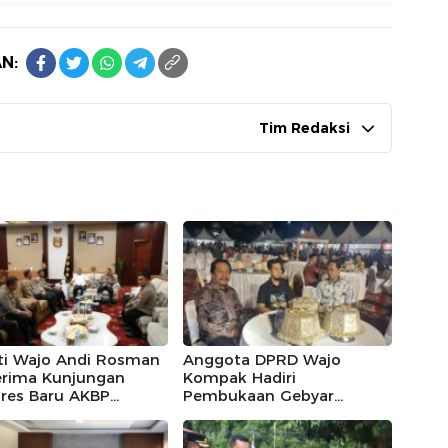
N:
Tim Redaksi
ti Wajo Andi Rosman
Anggota DPRD Wajo
rima Kunjungan
Kompak Hadiri
lres Baru AKBP
Pembukaan Gebyar
las Mahendrajaya,
Maradeka Festival 2026
ntum Memperkuat