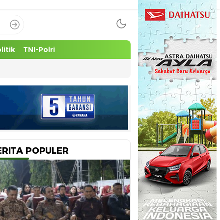
litik
TNI-Polri
ERITA POPULER