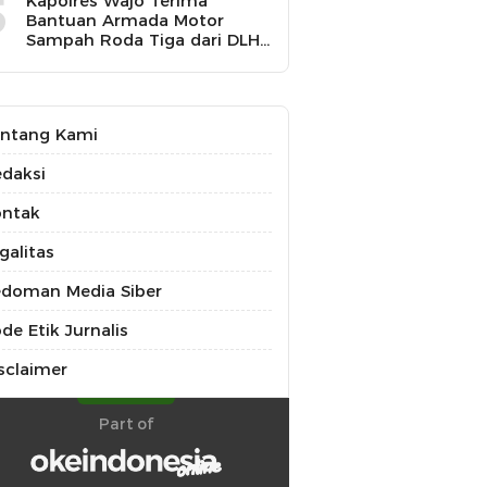
5
Kapolres Wajo Terima
Bantuan Armada Motor
Sampah Roda Tiga dari DLH
untuk Dukung Gerakan
Peduli Lingkungan
ntang Kami
daksi
ontak
galitas
doman Media Siber
de Etik Jurnalis
sclaimer
Part of