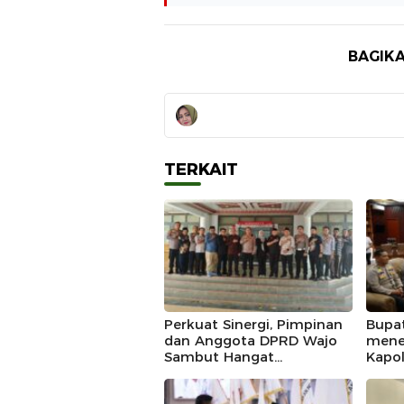
BAGIKA
TERKAIT
Perkuat Sinergi, Pimpinan
Bupa
dan Anggota DPRD Wajo
mene
Sambut Hangat
Kapo
Kunjungan Silaturahmi
Doug
Kapolres Wajo yang Baru,
Mome