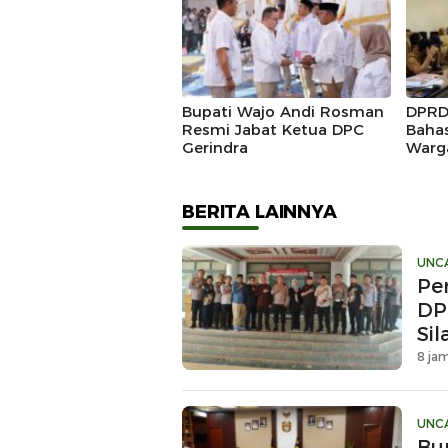
Siner
Bupati Wajo Andi Rosman
DPRD
Resmi Jabat Ketua DPC
Baha
Gerindra
Warg
Dikl
Prod
BERITA LAINNYA
UNC
Pe
DP
Si
8 jam
UNC
Bu