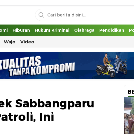
uh
omi
Hiburan
Hukum Kriminal
Olahraga
Pendidikan
Po
Wajo
Video
B
sek Sabbangparu
troli, Ini