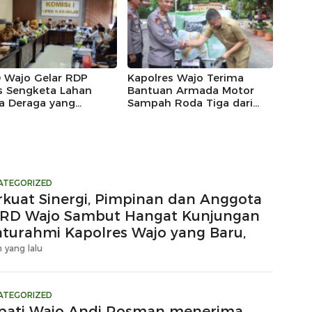
gi
 Wajo Gelar RDP
Kapolres Wajo Terima
s Sengketa Lahan
Bantuan Armada Motor
a Deraga yang
Sampah Roda Tiga dari
aim Kawasan Hutan
DLH untuk Dukung
uksi
Gerakan Peduli
Lingkungan
ATEGORIZED
rkuat Sinergi, Pimpinan dan Anggota
RD Wajo Sambut Hangat Kunjungan
laturahmi Kapolres Wajo yang Baru,
 yang lalu
ATEGORIZED
pati Wajo Andi Rosman menerima