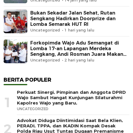
Uncategorized
14 jam yang lalu
Bukan Sekadar Jalan Sehat, Rutan
Sengkang Hadirkan Doorprize dan
Lomba Semarak HUT RI
Uncategorized
1 hari yang lalu
Forkopimda Wajo Adu Semangat di
Lomba 17-an Lapangan Merdeka
Sengkang, Andi Rosman Juara Makan
Krupuk
Uncategorized
2 hari yang lalu
BERITA POPULER
Perkuat Sinergi, Pimpinan dan Anggota DPRD
1
Wajo Sambut Hangat Kunjungan Silaturahmi
Kapolres Wajo yang Baru,
UNCATEGORIZED
Advokat Diduga Diintimidasi Saat Bela Klien,
2
PERADI, TPPA, dan IKADIN Kompak Desak
Polda Riau Usut Tuntas Dugaan Premanisme