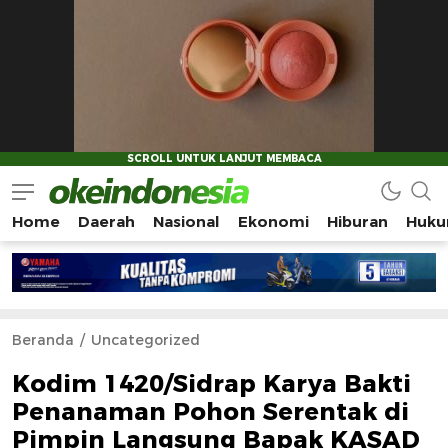
Home
Daerah
Nasional
Ekonomi
Hiburan
Huku
Okeindonesia.Online
Mengonlinekan Indonesia Secara Utuh
Beranda
Uncategorized
Kodim 1420/Sidrap Karya Bakti
Penanaman Pohon Serentak di
Pimpin Langsung Bapak KASAD