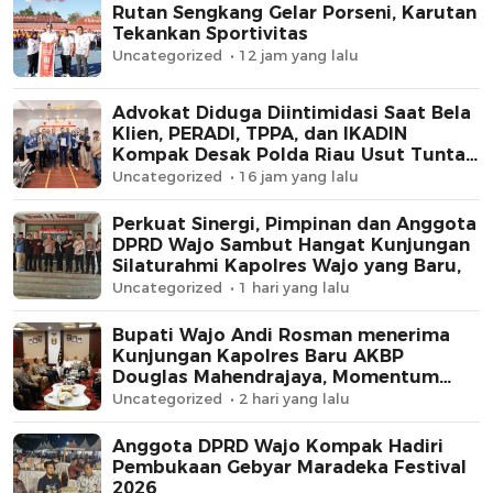
Rutan Sengkang Gelar Porseni, Karutan
Tekankan Sportivitas
Uncategorized
12 jam yang lalu
Advokat Diduga Diintimidasi Saat Bela
Klien, PERADI, TPPA, dan IKADIN
Kompak Desak Polda Riau Usut Tuntas
Dugaan Premanisme
Uncategorized
16 jam yang lalu
Perkuat Sinergi, Pimpinan dan Anggota
DPRD Wajo Sambut Hangat Kunjungan
Silaturahmi Kapolres Wajo yang Baru,
Uncategorized
1 hari yang lalu
Bupati Wajo Andi Rosman menerima
Kunjungan Kapolres Baru AKBP
Douglas Mahendrajaya, Momentum
Memperkuat Sinergi
Uncategorized
2 hari yang lalu
Anggota DPRD Wajo Kompak Hadiri
Pembukaan Gebyar Maradeka Festival
2026