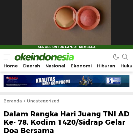
Home
Daerah
Nasional
Ekonomi
Hiburan
Huku
Okeindonesia.Online
Mengonlinekan Indonesia Secara Utuh
Beranda
Uncategorized
Dalam Rangka Hari Juang TNI AD
Ke- 78, Kodim 1420/Sidrap Gelar
Doa Bersama