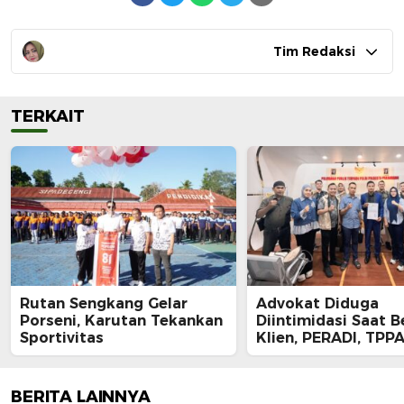
Tim Redaksi
TERKAIT
Rutan Sengkang Gelar
Advokat Diduga
Porseni, Karutan Tekankan
Diintimidasi Saat B
Sportivitas
Klien, PERADI, TPPA
IKADIN Kompak De
Polda Riau Usut Tu
Dugaan Premanism
BERITA LAINNYA