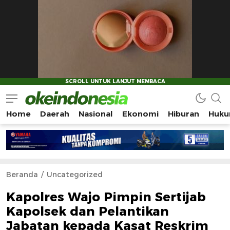
Home
Daerah
Nasional
Ekonomi
Hiburan
Huku
Okeindonesia.Online
Mengonlinekan Indonesia Secara Utuh
Beranda
Uncategorized
Kapolres Wajo Pimpin Sertijab
Kapolsek dan Pelantikan
Jabatan kepada Kasat Reskrim