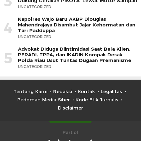
3
Dukung Gerakan PISOTA’ Lewat Motor Sampah
UNCATEGORIZED
Kapolres Wajo Baru AKBP Diouglas
4
Mahendrajaya Disambut Jajar Kehormatan dan
Tari Padduppa
UNCATEGORIZED
Advokat Diduga Diintimidasi Saat Bela Klien,
5
PERADI, TPPA, dan IKADIN Kompak Desak
Polda Riau Usut Tuntas Dugaan Premanisme
UNCATEGORIZED
Tentang Kami
Redaksi
Kontak
Legalitas
Pedoman Media Siber
Kode Etik Jurnalis
Disclaimer
Part of