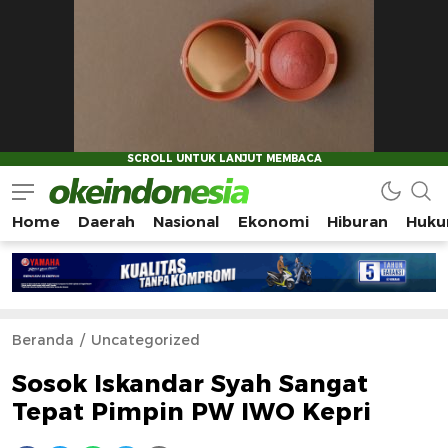
Home
Daerah
Nasional
Ekonomi
Hiburan
Huku
Okeindonesia.Online
Mengonlinekan Indonesia Secara Utuh
Beranda
Uncategorized
Sosok Iskandar Syah Sangat
Tepat Pimpin PW IWO Kepri