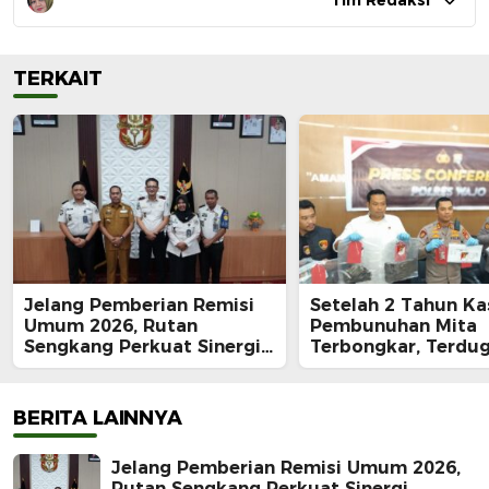
Tim Redaksi
TERKAIT
Jelang Pemberian Remisi
Setelah 2 Tahun Ka
Umum 2026, Rutan
Pembunuhan Mita
Sengkang Perkuat Sinergi
Terbongkar, Terdu
dengan Pemkab Wajo
Pelaku Ditangkap:
dengan Kunci Roda
Rp62 Juta Raib
BERITA LAINNYA
Jelang Pemberian Remisi Umum 2026,
Rutan Sengkang Perkuat Sinergi