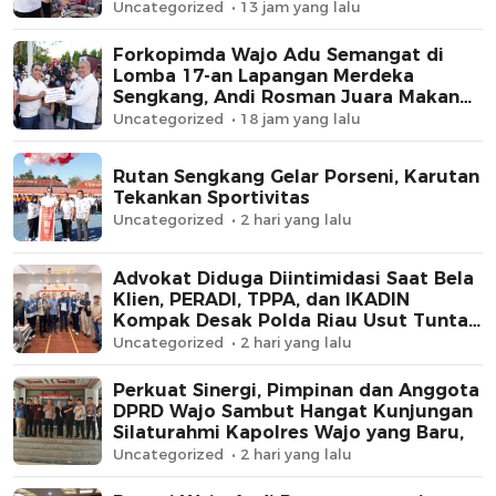
Uncategorized
13 jam yang lalu
Forkopimda Wajo Adu Semangat di
Lomba 17-an Lapangan Merdeka
Sengkang, Andi Rosman Juara Makan
Krupuk
Uncategorized
18 jam yang lalu
Rutan Sengkang Gelar Porseni, Karutan
Tekankan Sportivitas
Uncategorized
2 hari yang lalu
Advokat Diduga Diintimidasi Saat Bela
Klien, PERADI, TPPA, dan IKADIN
Kompak Desak Polda Riau Usut Tuntas
Dugaan Premanisme
Uncategorized
2 hari yang lalu
Perkuat Sinergi, Pimpinan dan Anggota
DPRD Wajo Sambut Hangat Kunjungan
Silaturahmi Kapolres Wajo yang Baru,
Uncategorized
2 hari yang lalu