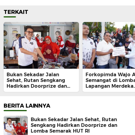
TERKAIT
Bukan Sekadar Jalan
Forkopimda Wajo 
Sehat, Rutan Sengkang
Semangat di Lomba
Hadirkan Doorprize dan
Lapangan Merdeka
Lomba Semarak HUT RI
Sengkang, Andi Ro
Juara Makan Krup
BERITA LAINNYA
Bukan Sekadar Jalan Sehat, Rutan
Sengkang Hadirkan Doorprize dan
Lomba Semarak HUT RI