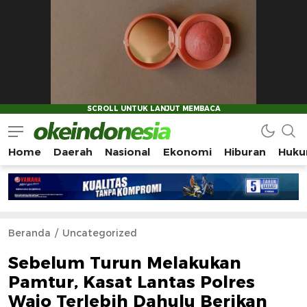
Home
Daerah
Nasional
Ekonomi
Hiburan
Huku
Okeindonesia.Online
Mengonlinekan Indonesia Secara Utuh
Beranda
Uncategorized
Sebelum Turun Melakukan
Pamtur, Kasat Lantas Polres
Wajo Terlebih Dahulu Berikan