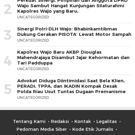
Perkuat Sinergi, Pimpinan dan Anggota DPRD
2
Wajo Sambut Hangat Kunjungan Silaturahmi
Kapolres Wajo yang Baru,
UNCATEGORIZED
Sinergi Polri-DLH Wajo: Bhabinkamtibmas
3
Dukung Gerakan PISOTA’ Lewat Motor Sampah
UNCATEGORIZED
Kapolres Wajo Baru AKBP Diouglas
4
Mahendrajaya Disambut Jajar Kehormatan dan
Tari Padduppa
UNCATEGORIZED
Advokat Diduga Diintimidasi Saat Bela Klien,
5
PERADI, TPPA, dan IKADIN Kompak Desak
Polda Riau Usut Tuntas Dugaan Premanisme
UNCATEGORIZED
Tentang Kami
Redaksi
Kontak
Legalitas
Pedoman Media Siber
Kode Etik Jurnalis