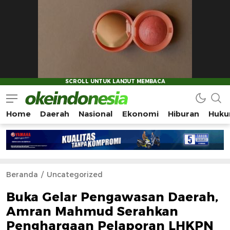
Home
Daerah
Nasional
Ekonomi
Hiburan
Huku
Okeindonesia.Online
Mengonlinekan Indonesia Secara Utuh
Beranda
Uncategorized
Buka Gelar Pengawasan Daerah,
Amran Mahmud Serahkan
Penghargaan Pelaporan LHKPN