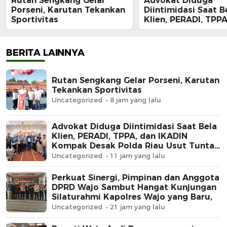
Rutan Sengkang Gelar
Advokat Diduga
Porseni, Karutan Tekankan
Diintimidasi Saat B
Sportivitas
Klien, PERADI, TPPA
IKADIN Kompak De
Polda Riau Usut Tu
Dugaan Premanism
BERITA LAINNYA
Rutan Sengkang Gelar Porseni, Karutan
Tekankan Sportivitas
Uncategorized
8 jam yang lalu
Advokat Diduga Diintimidasi Saat Bela
Klien, PERADI, TPPA, dan IKADIN
Kompak Desak Polda Riau Usut Tuntas
Dugaan Premanisme
Uncategorized
11 jam yang lalu
Perkuat Sinergi, Pimpinan dan Anggota
DPRD Wajo Sambut Hangat Kunjungan
Silaturahmi Kapolres Wajo yang Baru,
Uncategorized
21 jam yang lalu