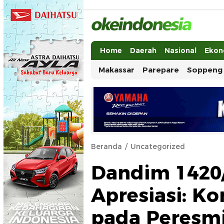
Okeindonesia.Online
Mengonlinekan Indonesia Secara Ut
Home
Daerah
Nasional
Ekon
Makassar
Parepare
Soppeng
Beranda
Uncategorized
Dandim 1420/
Apresiasi: Ko
pada Peresmi