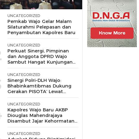
UNCATEGORIZED
1
Pemkab Wajo Gelar Malam
Silaturahmi Pelepasan dan
Penyambutan Kapolres Baru
UNCATEGORIZED
2
Perkuat Sinergi, Pimpinan
dan Anggota DPRD Wajo
Sambut Hangat Kunjungan
Silaturahmi Kapolres Wajo
yang Baru,
UNCATEGORIZED
3
Sinergi Polri-DLH Wajo:
Bhabinkamtibmas Dukung
Gerakan PISOTA’ Lewat
Motor Sampah
UNCATEGORIZED
4
Kapolres Wajo Baru AKBP
Diouglas Mahendrajaya
Disambut Jajar Kehormatan
dan Tari Padduppa
UNCATEGORIZED