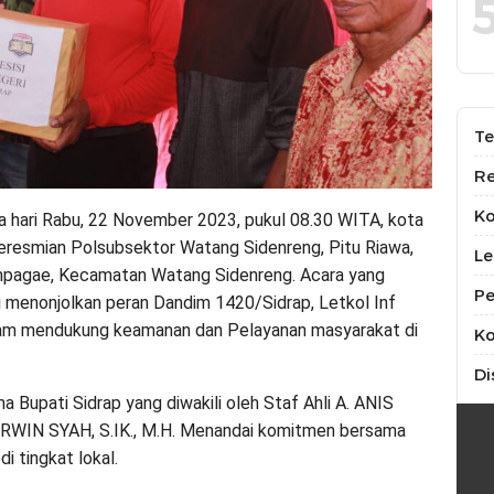
Te
Re
K
 hari Rabu, 22 November 2023, pukul 08.30 WITA, kota
Peresmian Polsubsektor Watang Sidenreng, Pitu Riawa,
Le
 Empagae, Kecamatan Watang Sidenreng. Acara yang
Pe
ini menonjolkan peran Dandim 1420/Sidrap, Letkol Inf
 dalam mendukung keamanan dan Pelayanan masyarakat di
Ko
Di
Bupati Sidrap yang diwakili oleh Staf Ahli A. ANIS
RWIN SYAH, S.IK., M.H. Menandai komitmen bersama
i tingkat lokal.