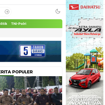
litik
TNI-Polri
ERITA POPULER