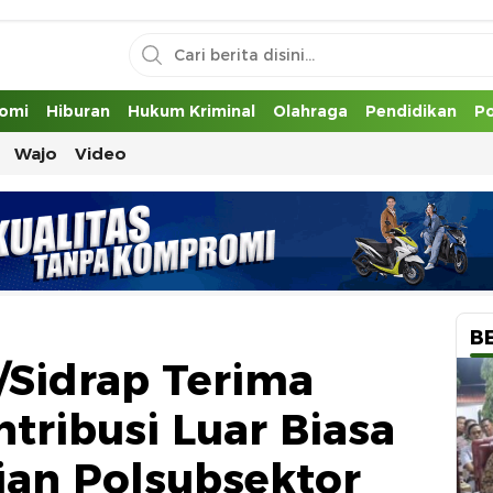
uh
omi
Hiburan
Hukum Kriminal
Olahraga
Pendidikan
Po
Wajo
Video
B
Sidrap Terima
ntribusi Luar Biasa
an Polsubsektor