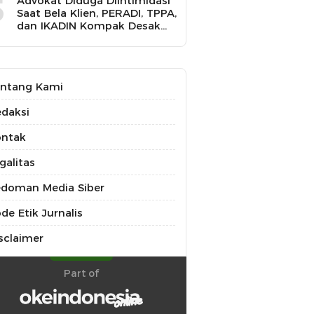
5
Advokat Diduga Diintimidasi
Saat Bela Klien, PERADI, TPPA,
dan IKADIN Kompak Desak
Polda Riau Usut Tuntas
Dugaan Premanisme
ntang Kami
daksi
ontak
galitas
doman Media Siber
de Etik Jurnalis
sclaimer
Part of