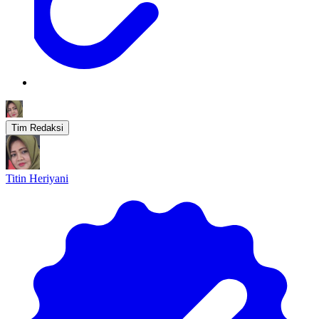
Tim Redaksi
Titin Heriyani