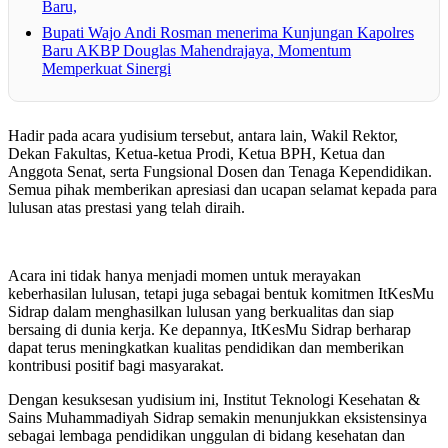
Baru,
Bupati Wajo Andi Rosman menerima Kunjungan Kapolres
Baru AKBP Douglas Mahendrajaya, Momentum
Memperkuat Sinergi
Hadir pada acara yudisium tersebut, antara lain, Wakil Rektor,
Dekan Fakultas, Ketua-ketua Prodi, Ketua BPH, Ketua dan
Anggota Senat, serta Fungsional Dosen dan Tenaga Kependidikan.
Semua pihak memberikan apresiasi dan ucapan selamat kepada para
lulusan atas prestasi yang telah diraih.
Acara ini tidak hanya menjadi momen untuk merayakan
keberhasilan lulusan, tetapi juga sebagai bentuk komitmen ItKesMu
Sidrap dalam menghasilkan lulusan yang berkualitas dan siap
bersaing di dunia kerja. Ke depannya, ItKesMu Sidrap berharap
dapat terus meningkatkan kualitas pendidikan dan memberikan
kontribusi positif bagi masyarakat.
Dengan kesuksesan yudisium ini, Institut Teknologi Kesehatan &
Sains Muhammadiyah Sidrap semakin menunjukkan eksistensinya
sebagai lembaga pendidikan unggulan di bidang kesehatan dan