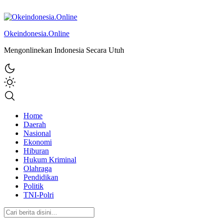
Okeindonesia.Online
Mengonlinekan Indonesia Secara Utuh
Home
Daerah
Nasional
Ekonomi
Hiburan
Hukum Kriminal
Olahraga
Pendidikan
Politik
TNI-Polri