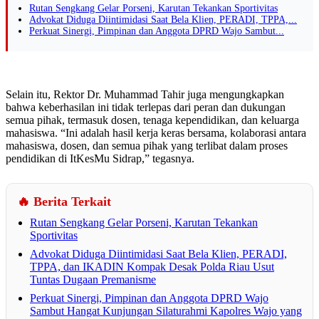
Rutan Sengkang Gelar Porseni, Karutan Tekankan Sportivitas
Advokat Diduga Diintimidasi Saat Bela Klien, PERADI, TPPA,...
Perkuat Sinergi, Pimpinan dan Anggota DPRD Wajo Sambut...
Selain itu, Rektor Dr. Muhammad Tahir juga mengungkapkan
bahwa keberhasilan ini tidak terlepas dari peran dan dukungan
semua pihak, termasuk dosen, tenaga kependidikan, dan keluarga
mahasiswa. “Ini adalah hasil kerja keras bersama, kolaborasi antara
mahasiswa, dosen, dan semua pihak yang terlibat dalam proses
pendidikan di ItKesMu Sidrap,” tegasnya.
🔥 Berita Terkait
Rutan Sengkang Gelar Porseni, Karutan Tekankan
Sportivitas
Advokat Diduga Diintimidasi Saat Bela Klien, PERADI,
TPPA, dan IKADIN Kompak Desak Polda Riau Usut
Tuntas Dugaan Premanisme
Perkuat Sinergi, Pimpinan dan Anggota DPRD Wajo
Sambut Hangat Kunjungan Silaturahmi Kapolres Wajo yang