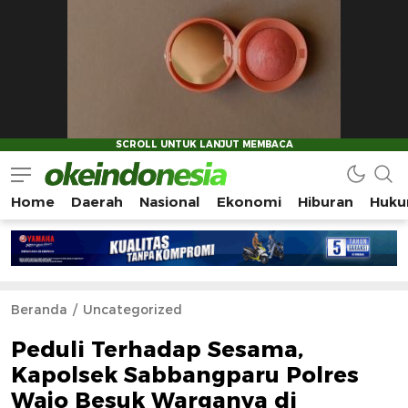
Home
Daerah
Nasional
Ekonomi
Hiburan
Huku
Okeindonesia.Online
Mengonlinekan Indonesia Secara Utuh
Beranda
Uncategorized
Peduli Terhadap Sesama,
Kapolsek Sabbangparu Polres
Wajo Besuk Warganya di