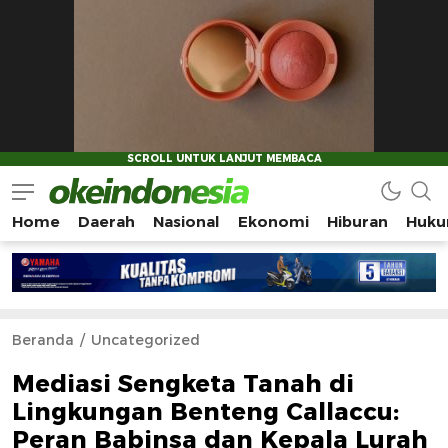
Home
Daerah
Nasional
Ekonomi
Hiburan
Huku
Okeindonesia.Online
Mengonlinekan Indonesia Secara Utuh
Beranda
Uncategorized
Mediasi Sengketa Tanah di
Lingkungan Benteng Callaccu:
Peran Babinsa dan Kepala Lurah