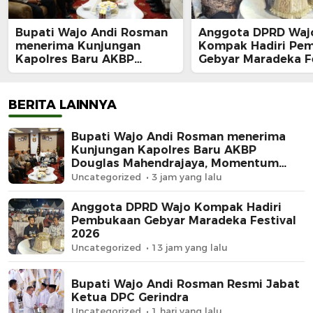
Bupati Wajo Andi Rosman
Anggota DPRD Waj
menerima Kunjungan
Kompak Hadiri Pe
Kapolres Baru AKBP
Gebyar Maradeka Fe
Douglas Mahendrajaya,
2026
Momentum Memperkuat
Sinergi
BERITA LAINNYA
Bupati Wajo Andi Rosman menerima
Kunjungan Kapolres Baru AKBP
Douglas Mahendrajaya, Momentum
Memperkuat Sinergi
Uncategorized
3 jam yang lalu
Anggota DPRD Wajo Kompak Hadiri
Pembukaan Gebyar Maradeka Festival
2026
Uncategorized
13 jam yang lalu
Bupati Wajo Andi Rosman Resmi Jabat
Ketua DPC Gerindra
Uncategorized
1 hari yang lalu