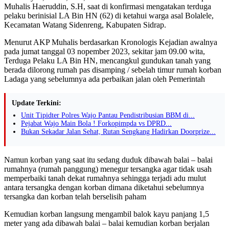
Muhalis Haeruddin, S.H, saat di konfirmasi mengatakan terduga
pelaku berinisial LA Bin HN (62) di ketahui warga asal Bolalele,
Kecamatan Watang Sidenreng, Kabupaten Sidrap.
Menurut AKP Muhalis berdasarkan Kronologis Kejadian awalnya
pada jumat tanggal 03 nopember 2023, sekitar jam 09.00 wita,
Terduga Pelaku LA Bin HN, mencangkul gundukan tanah yang
berada dilorong rumah pas disamping / sebelah timur rumah korban
Ladaga yang sebelumnya ada perbaikan jalan oleh Pemerintah
Update Terkini:
Unit Tipidter Polres Wajo Pantau Pendistribusian BBM di...
Pejabat Wajo Main Bola ! Forkopimpda vs DPRD...
Bukan Sekadar Jalan Sehat, Rutan Sengkang Hadirkan Doorprize...
Namun korban yang saat itu sedang duduk dibawah balai – balai
rumahnya (rumah panggung) menegur tersangka agar tidak usah
memperbaiki tanah dekat rumahnya sehingga terjadi adu mulut
antara tersangka dengan korban dimana diketahui sebelumnya
tersangka dan korban telah berselisih paham
Kemudian korban langsung mengambil balok kayu panjang 1,5
meter yang ada dibawah balai – balai kemudian korban berjalan