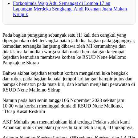
Forkopimda Wajo Adu Semangat di Lomba 17-an
Lapangan Merdeka Sengkang, Andi Rosman Juara Makan
Krupuk
Pada bagian punggung sebanyak satu (1) kali dan cangkul yang
dipergunakan oleh tersangka patah jadi dua bagian pada gagangnya,
kemudian tersangka langsung dibawa oleh MI kerumahnya dan
tidak lama kemudian warga sudah mulai berdatangan ketempat
kejadian kemudian membawa korban ke RSUD Nene Mallomo
Pangkajene Sidrap
Bahwa akibat kejadian tersebut korban mengalami luka bengkak
dan robek pada bagian kepala, jempol jari tangan hampir putus dan
nampak hematon pada mata kiri, dan korban menjalani perawatan di
RSUD Nene Mallomo Sidrap,
Namun pada hari senin tanggal 06 Nopember 2023 sekitar jam
10.00 wita korban meninggal dunia di RSUD Nene Mallomo,
“Ucap Kasat Reskrim
AKP Muhalis pun menambahkan kini terduga Pelaku sudah kami
Amankan untuk menjalani proses hukum lebih lanjut, “Ungkapnya.
Adapun Identitas Korban Ladaga, (58) sebagai Korban, dan LA Bin