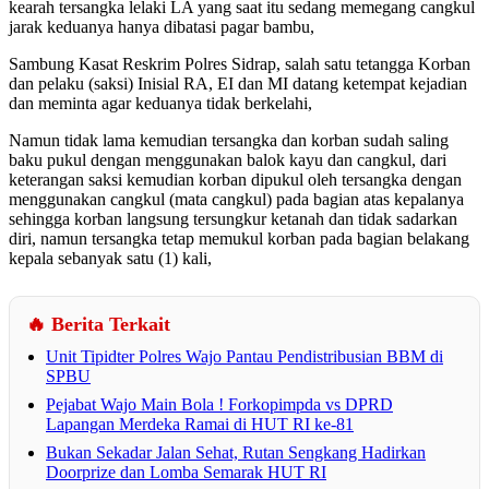
kearah tersangka lelaki LA yang saat itu sedang memegang cangkul
jarak keduanya hanya dibatasi pagar bambu,
Sambung Kasat Reskrim Polres Sidrap, salah satu tetangga Korban
dan pelaku (saksi) Inisial RA, EI dan MI datang ketempat kejadian
dan meminta agar keduanya tidak berkelahi,
Namun tidak lama kemudian tersangka dan korban sudah saling
baku pukul dengan menggunakan balok kayu dan cangkul, dari
keterangan saksi kemudian korban dipukul oleh tersangka dengan
menggunakan cangkul (mata cangkul) pada bagian atas kepalanya
sehingga korban langsung tersungkur ketanah dan tidak sadarkan
diri, namun tersangka tetap memukul korban pada bagian belakang
kepala sebanyak satu (1) kali,
🔥 Berita Terkait
Unit Tipidter Polres Wajo Pantau Pendistribusian BBM di
SPBU
Pejabat Wajo Main Bola ! Forkopimpda vs DPRD
Lapangan Merdeka Ramai di HUT RI ke-81
Bukan Sekadar Jalan Sehat, Rutan Sengkang Hadirkan
Doorprize dan Lomba Semarak HUT RI