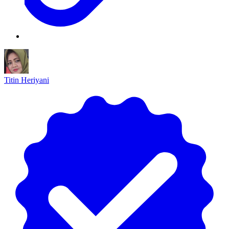
Titin Heriyani