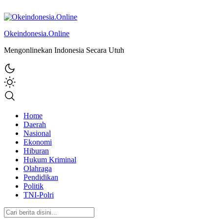
Okeindonesia.Online
Mengonlinekan Indonesia Secara Utuh
Home
Daerah
Nasional
Ekonomi
Hiburan
Hukum Kriminal
Olahraga
Pendidikan
Politik
TNI-Polri