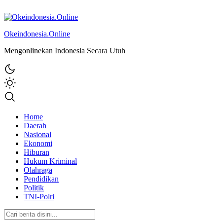
Okeindonesia.Online
Mengonlinekan Indonesia Secara Utuh
Home
Daerah
Nasional
Ekonomi
Hiburan
Hukum Kriminal
Olahraga
Pendidikan
Politik
TNI-Polri