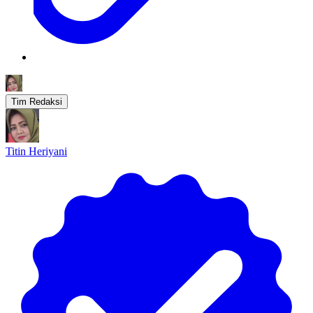
Tim Redaksi
Titin Heriyani