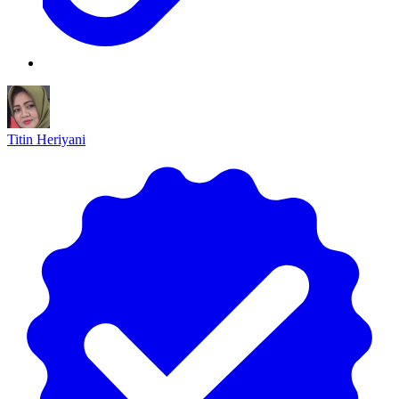
Titin Heriyani