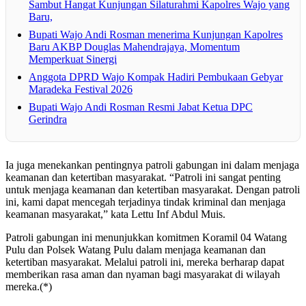
Sambut Hangat Kunjungan Silaturahmi Kapolres Wajo yang
Baru,
Bupati Wajo Andi Rosman menerima Kunjungan Kapolres
Baru AKBP Douglas Mahendrajaya, Momentum
Memperkuat Sinergi
Anggota DPRD Wajo Kompak Hadiri Pembukaan Gebyar
Maradeka Festival 2026
Bupati Wajo Andi Rosman Resmi Jabat Ketua DPC
Gerindra
Ia juga menekankan pentingnya patroli gabungan ini dalam menjaga
keamanan dan ketertiban masyarakat. “Patroli ini sangat penting
untuk menjaga keamanan dan ketertiban masyarakat. Dengan patroli
ini, kami dapat mencegah terjadinya tindak kriminal dan menjaga
keamanan masyarakat,” kata Lettu Inf Abdul Muis.
Patroli gabungan ini menunjukkan komitmen Koramil 04 Watang
Pulu dan Polsek Watang Pulu dalam menjaga keamanan dan
ketertiban masyarakat. Melalui patroli ini, mereka berharap dapat
memberikan rasa aman dan nyaman bagi masyarakat di wilayah
mereka.(*)