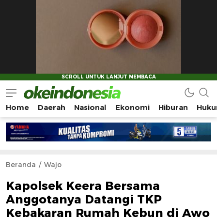
Home
Daerah
Nasional
Ekonomi
Hiburan
Huku
Okeindonesia.Online
Mengonlinekan Indonesia Secara Utuh
Beranda
Wajo
Kapolsek Keera Bersama
Anggotanya Datangi TKP
Kebakaran Rumah Kebun di Awo