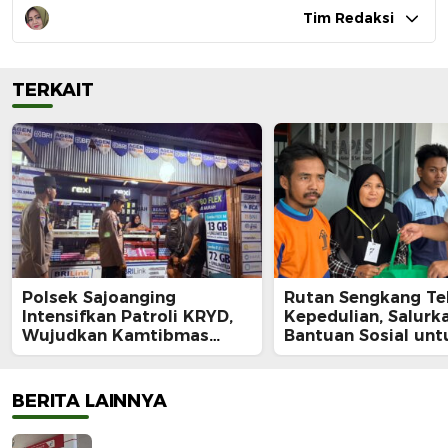
Tim Redaksi
TERKAIT
Polsek Sajoanging
Rutan Sengkang Te
Intensifkan Patroli KRYD,
Kepedulian, Salurk
Wujudkan Kamtibmas
Bantuan Sosial unt
yang Aman dan Kondusif
Keluarga Warga Bi
Kurang Mampu
BERITA LAINNYA