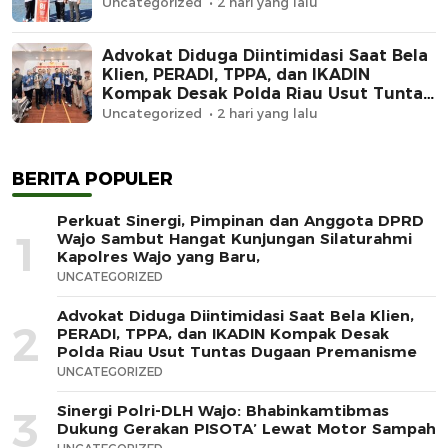
Uncategorized
2 hari yang lalu
Advokat Diduga Diintimidasi Saat Bela
Klien, PERADI, TPPA, dan IKADIN
Kompak Desak Polda Riau Usut Tuntas
Dugaan Premanisme
Uncategorized
2 hari yang lalu
BERITA POPULER
Perkuat Sinergi, Pimpinan dan Anggota DPRD
1
Wajo Sambut Hangat Kunjungan Silaturahmi
Kapolres Wajo yang Baru,
UNCATEGORIZED
Advokat Diduga Diintimidasi Saat Bela Klien,
2
PERADI, TPPA, dan IKADIN Kompak Desak
Polda Riau Usut Tuntas Dugaan Premanisme
UNCATEGORIZED
Sinergi Polri-DLH Wajo: Bhabinkamtibmas
3
Dukung Gerakan PISOTA’ Lewat Motor Sampah