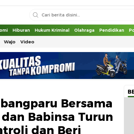
uh
omi
Hiburan
Hukum Kriminal
Olahraga
Pendidikan
Po
Wajo
Video
B
bbangparu Bersama
 dan Babinsa Turun
troli dan Beri