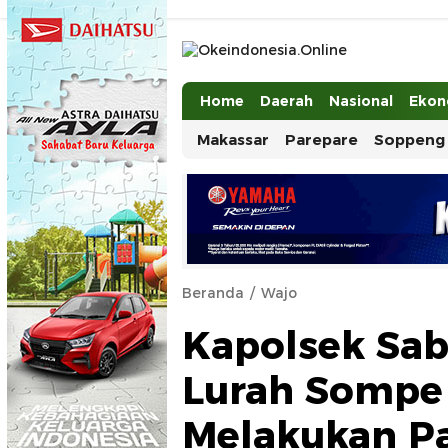
Okeindonesia.Online
Mengonlinekan Indonesia Secara Ut
Home
Daerah
Nasional
Ekon
Makassar
Parepare
Soppeng
Beranda
Wajo
Kapolsek Sa
Lurah Sompe
Melakukan Pa