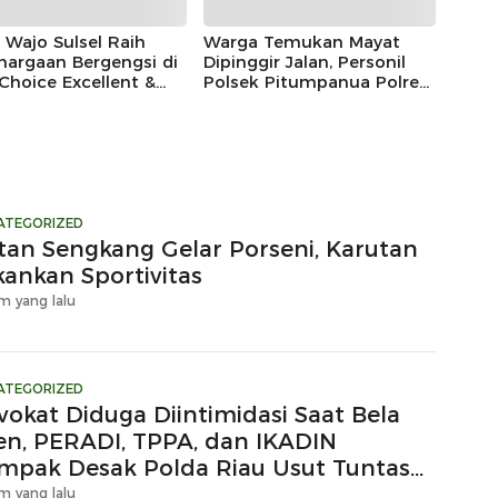
i Wajo Sulsel Raih
Warga Temukan Mayat
hargaan Bergengsi di
Dipinggir Jalan, Personil
Choice Excellent &
Polsek Pitumpanua Polres
tanding Achievers
Wajo Langsung ke TKP
d 2024”
ATEGORIZED
tan Sengkang Gelar Porseni, Karutan
kankan Sportivitas
m yang lalu
ATEGORIZED
vokat Diduga Diintimidasi Saat Bela
ien, PERADI, TPPA, dan IKADIN
mpak Desak Polda Riau Usut Tuntas
gaan Premanisme
m yang lalu