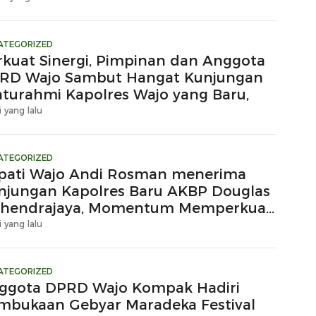
ATEGORIZED
rkuat Sinergi, Pimpinan dan Anggota
RD Wajo Sambut Hangat Kunjungan
laturahmi Kapolres Wajo yang Baru,
i yang lalu
ATEGORIZED
pati Wajo Andi Rosman menerima
njungan Kapolres Baru AKBP Douglas
hendrajaya, Momentum Memperkuat
ergi
i yang lalu
ATEGORIZED
ggota DPRD Wajo Kompak Hadiri
mbukaan Gebyar Maradeka Festival