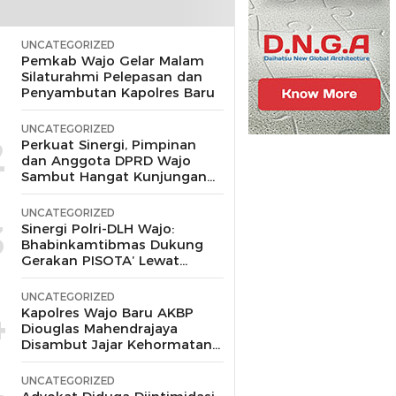
UNCATEGORIZED
1
Pemkab Wajo Gelar Malam
Silaturahmi Pelepasan dan
Penyambutan Kapolres Baru
UNCATEGORIZED
2
Perkuat Sinergi, Pimpinan
dan Anggota DPRD Wajo
Sambut Hangat Kunjungan
Silaturahmi Kapolres Wajo
yang Baru,
UNCATEGORIZED
3
Sinergi Polri-DLH Wajo:
Bhabinkamtibmas Dukung
Gerakan PISOTA’ Lewat
Motor Sampah
UNCATEGORIZED
4
Kapolres Wajo Baru AKBP
Diouglas Mahendrajaya
Disambut Jajar Kehormatan
dan Tari Padduppa
UNCATEGORIZED