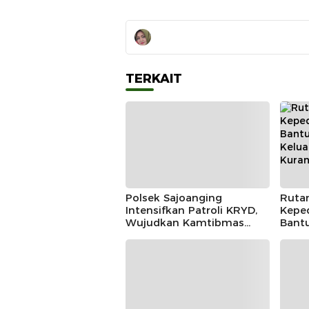
TERKAIT
Polsek Sajoanging
Ruta
Intensifkan Patroli KRYD,
Keped
Wujudkan Kamtibmas
Bantu
yang Aman dan Kondusif
Kelu
Kura