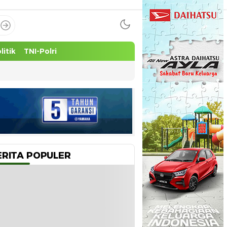
litik
TNI-Polri
ERITA POPULER