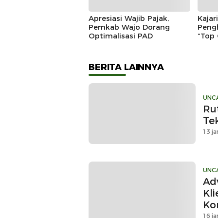
Apresiasi Wajib Pajak,
Kajar
Pemkab Wajo Dorang
Peng
Optimalisasi PAD
“Top 
Outs
Awar
BERITA LAINNYA
UNC
Ru
Te
13 ja
UNC
Ad
Kl
Ko
Du
16 ja