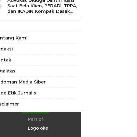
5
Advokat Diduga Diintimidasi
Saat Bela Klien, PERADI, TPPA,
dan IKADIN Kompak Desak
Polda Riau Usut Tuntas
Dugaan Premanisme
ntang Kami
daksi
ontak
galitas
doman Media Siber
de Etik Jurnalis
sclaimer
Part of