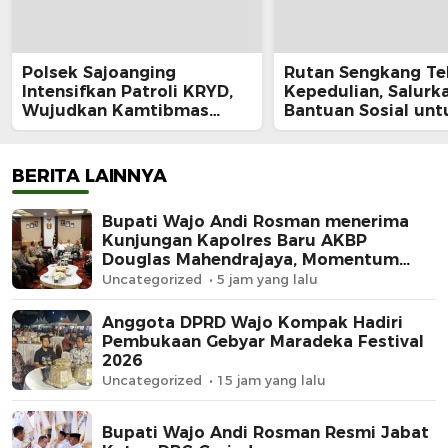
Polsek Sajoanging
Rutan Sengkang Te
Intensifkan Patroli KRYD,
Kepedulian, Salurk
Wujudkan Kamtibmas
Bantuan Sosial unt
yang Aman dan Kondusif
Keluarga Warga Bi
Kurang Mampu
BERITA LAINNYA
Bupati Wajo Andi Rosman menerima
Kunjungan Kapolres Baru AKBP
Douglas Mahendrajaya, Momentum
Memperkuat Sinergi
Uncategorized
5 jam yang lalu
Anggota DPRD Wajo Kompak Hadiri
Pembukaan Gebyar Maradeka Festival
2026
Uncategorized
15 jam yang lalu
Bupati Wajo Andi Rosman Resmi Jabat