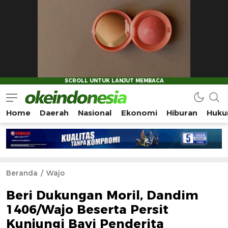
Home
Daerah
Nasional
Ekonomi
Hiburan
Huku
Okeindonesia.Online
Mengonlinekan Indonesia Secara Utuh
Beranda
Wajo
Beri Dukungan Moril, Dandim
1406/Wajo Beserta Persit
Kunjungi Bayi Penderita