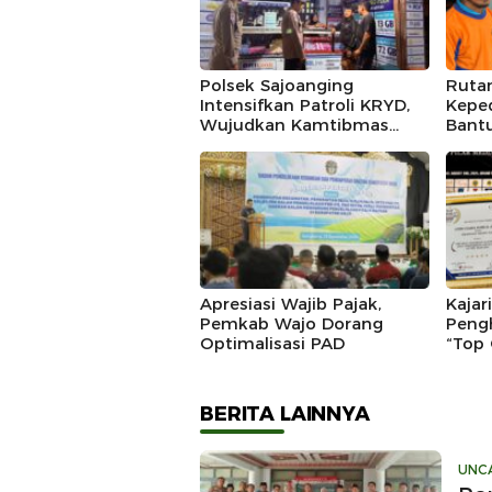
Polsek Sajoanging
Ruta
Intensifkan Patroli KRYD,
Keped
Wujudkan Kamtibmas
Bantu
yang Aman dan Kondusif
Kelu
Kura
Apresiasi Wajib Pajak,
Kajar
Pemkab Wajo Dorang
Peng
Optimalisasi PAD
“Top 
Outs
Awar
BERITA LAINNYA
UNC