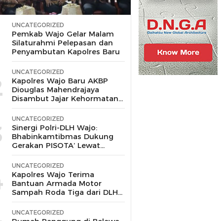
UNCATEGORIZED
1
Pemkab Wajo Gelar Malam
Silaturahmi Pelepasan dan
Penyambutan Kapolres Baru
UNCATEGORIZED
2
Kapolres Wajo Baru AKBP
Diouglas Mahendrajaya
Disambut Jajar Kehormatan
dan Tari Padduppa
UNCATEGORIZED
3
Sinergi Polri-DLH Wajo:
Bhabinkamtibmas Dukung
Gerakan PISOTA’ Lewat
Motor Sampah
UNCATEGORIZED
4
Kapolres Wajo Terima
Bantuan Armada Motor
Sampah Roda Tiga dari DLH
untuk Dukung Gerakan
Peduli Lingkungan
UNCATEGORIZED