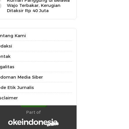
5
Rumah Panggung di Belawa
Wajo Terbakar, Kerugian
Ditaksir Rp 40 Juta
ntang Kami
daksi
ontak
galitas
doman Media Siber
de Etik Jurnalis
sclaimer
Part of