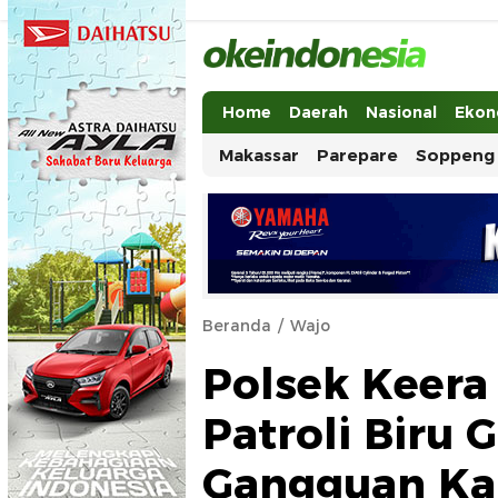
Okeindonesia.Online
Mengonlinekan Indonesia Secara Ut
Home
Daerah
Nasional
Ekon
Makassar
Parepare
Soppeng
Beranda
Wajo
Polsek Keera
Patroli Biru 
Gangguan Ka