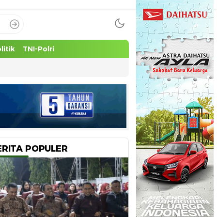
litik
TNI-Polri
ERITA POPULER