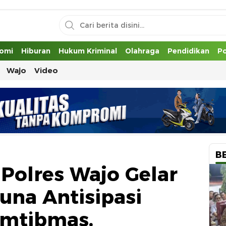
uh
omi
Hiburan
Hukum Kriminal
Olahraga
Pendidikan
Po
Wajo
Video
B
 Polres Wajo Gelar
Guna Antisipasi
mtibmas.