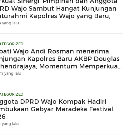
rkuat Sinergi, Pimpinan dan Anggota
RD Wajo Sambut Hangat Kunjungan
laturahmi Kapolres Wajo yang Baru,
 yang lalu
ATEGORIZED
pati Wajo Andi Rosman menerima
njungan Kapolres Baru AKBP Douglas
hendrajaya, Momentum Memperkuat
ergi
m yang lalu
ATEGORIZED
ggota DPRD Wajo Kompak Hadiri
mbukaan Gebyar Maradeka Festival
26
i yang lalu