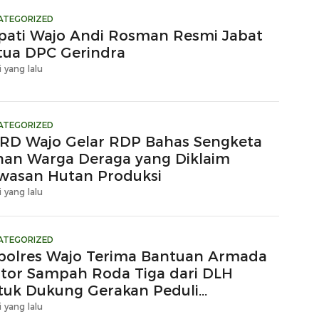
ATEGORIZED
pati Wajo Andi Rosman Resmi Jabat
tua DPC Gerindra
i yang lalu
ATEGORIZED
RD Wajo Gelar RDP Bahas Sengketa
han Warga Deraga yang Diklaim
wasan Hutan Produksi
i yang lalu
ATEGORIZED
polres Wajo Terima Bantuan Armada
tor Sampah Roda Tiga dari DLH
tuk Dukung Gerakan Peduli
ngkungan
i yang lalu