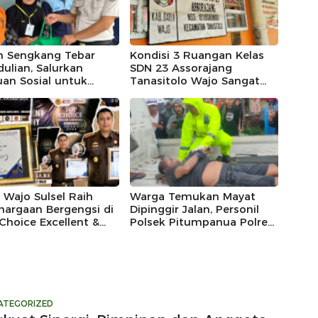
n Sengkang Tebar
Kondisi 3 Ruangan Kelas
ulian, Salurkan
SDN 23 Assorajang
an Sosial untuk
Tanasitolo Wajo Sangat
arga Warga Binaan
Memprihatinkan
ng Mampu
i Wajo Sulsel Raih
Warga Temukan Mayat
hargaan Bergengsi di
Dipinggir Jalan, Personil
Choice Excellent &
Polsek Pitumpanua Polres
tanding Achievers
Wajo Langsung ke TKP
d 2024”
ATEGORIZED