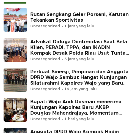
Rutan Sengkang Gelar Porseni, Karutan
Tekankan Sportivitas
Uncategorized
1 jam yang lalu
Advokat Diduga Diintimidasi Saat Bela
Klien, PERADI, TPPA, dan IKADIN
Kompak Desak Polda Riau Usut Tuntas
Dugaan Premanisme
Uncategorized
5 jam yang lalu
Perkuat Sinergi, Pimpinan dan Anggota
DPRD Wajo Sambut Hangat Kunjungan
Silaturahmi Kapolres Wajo yang Baru,
Uncategorized
14 jam yang lalu
Bupati Wajo Andi Rosman menerima
Kunjungan Kapolres Baru AKBP
Douglas Mahendrajaya, Momentum
Memperkuat Sinergi
Uncategorized
1 hari yang lalu
Anggota DPRD Wajo Kompak Hadiri