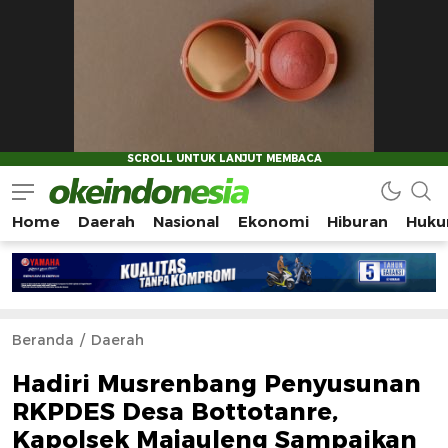
Home
Daerah
Nasional
Ekonomi
Hiburan
Huku
Okeindonesia.Online
Mengonlinekan Indonesia Secara Utuh
Beranda
Daerah
Hadiri Musrenbang Penyusunan
RKPDES Desa Bottotanre,
Kapolsek Majauleng Sampaikan