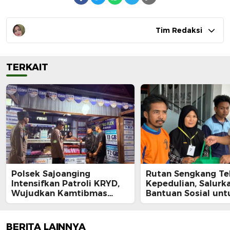
Tim Redaksi
TERKAIT
Polsek Sajoanging
Rutan Sengkang Te
Intensifkan Patroli KRYD,
Kepedulian, Salurk
Wujudkan Kamtibmas
Bantuan Sosial unt
yang Aman dan Kondusif
Keluarga Warga Bi
Kurang Mampu
BERITA LAINNYA