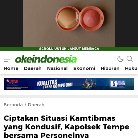
Home
Daerah
Nasional
Ekonomi
Hiburan
Huku
Okeindonesia.Online
Mengonlinekan Indonesia Secara Utuh
Beranda
Daerah
Ciptakan Situasi Kamtibmas
yang Kondusif, Kapolsek Tempe
bersama Personelnya