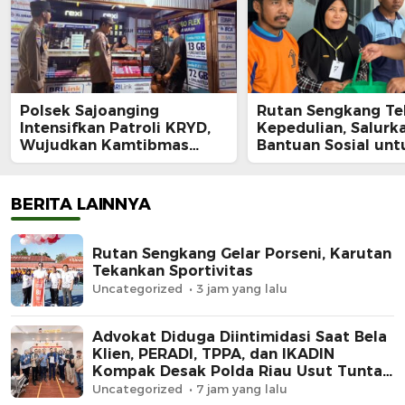
Polsek Sajoanging
Rutan Sengkang Te
Intensifkan Patroli KRYD,
Kepedulian, Salurk
Wujudkan Kamtibmas
Bantuan Sosial unt
yang Aman dan Kondusif
Keluarga Warga Bi
Kurang Mampu
BERITA LAINNYA
Rutan Sengkang Gelar Porseni, Karutan
Tekankan Sportivitas
Uncategorized
3 jam yang lalu
Advokat Diduga Diintimidasi Saat Bela
Klien, PERADI, TPPA, dan IKADIN
Kompak Desak Polda Riau Usut Tuntas
Dugaan Premanisme
Uncategorized
7 jam yang lalu