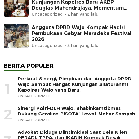
Kunjungan Kapolres Baru AKBP
Douglas Mahendrajaya, Momentum
Memperkuat Sinergi
Uncategorized
2 hari yang lalu
Anggota DPRD Wajo Kompak Hadiri
Pembukaan Gebyar Maradeka Festival
2026
Uncategorized
3 hari yang lalu
BERITA POPULER
Perkuat Sinergi, Pimpinan dan Anggota DPRD
1
Wajo Sambut Hangat Kunjungan Silaturahmi
Kapolres Wajo yang Baru,
UNCATEGORIZED
Sinergi Polri-DLH Wajo: Bhabinkamtibmas
2
Dukung Gerakan PISOTA’ Lewat Motor Sampah
UNCATEGORIZED
Advokat Diduga Diintimidasi Saat Bela Klien,
PERADI, TPPA, dan IKADIN Kompak Desak