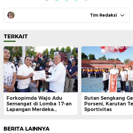
Tim Redaksi
TERKAIT
Forkopimda Wajo Adu
Rutan Sengkang Ge
Semangat di Lomba 17-an
Porseni, Karutan T
Lapangan Merdeka
Sportivitas
Sengkang, Andi Rosman
Juara Makan Krupuk
BERITA LAINNYA