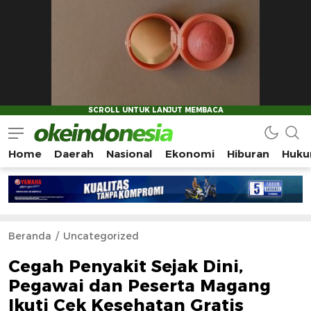
Home
Daerah
Nasional
Ekonomi
Hiburan
Huku
Okeindonesia.Online
Mengonlinekan Indonesia Secara Utuh
Beranda
Uncategorized
Cegah Penyakit Sejak Dini,
Pegawai dan Peserta Magang
Ikuti Cek Kesehatan Gratis