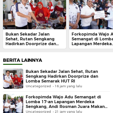
Bukan Sekadar Jalan
Forkopimda Wajo 
Sehat, Rutan Sengkang
Semangat di Lomba
Hadirkan Doorprize dan
Lapangan Merdeka
Lomba Semarak HUT RI
Sengkang, Andi Ro
Juara Makan Krup
BERITA LAINNYA
Bukan Sekadar Jalan Sehat, Rutan
Sengkang Hadirkan Doorprize dan
Lomba Semarak HUT RI
Uncategorized
16 jam yang lalu
Forkopimda Wajo Adu Semangat di
Lomba 17-an Lapangan Merdeka
Sengkang, Andi Rosman Juara Makan
Krupuk
Uncategorized
21 jam yang lalu