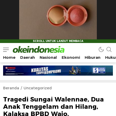
Home
Daerah
Nasional
Ekonomi
Hiburan
Huku
Okeindonesia.Online
Mengonlinekan Indonesia Secara Utuh
Beranda
Uncategorized
Tragedi Sungai Walennae, Dua
Anak Tenggelam dan Hilang,
Kalaksa BPBD Wajo,