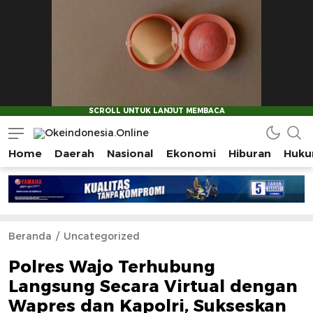
Home
Daerah
Nasional
Ekonomi
Hiburan
Huku
Okeindonesia.Online
Mengonlinekan Indonesia Secara Utuh
Beranda
Uncategorized
Polres Wajo Terhubung
Langsung Secara Virtual dengan
Wapres dan Kapolri, Sukseskan