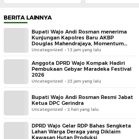
Douglas Mahendrajaya,
2026
Momentum Memperkuat
Sinergi
BERITA LAINNYA
Bupati Wajo Andi Rosman menerima
Kunjungan Kapolres Baru AKBP
Douglas Mahendrajaya, Momentum
Memperkuat Sinergi
Uncategorized
13 jam yang lalu
Anggota DPRD Wajo Kompak Hadiri
Pembukaan Gebyar Maradeka Festival
2026
Uncategorized
23 jam yang lalu
Bupati Wajo Andi Rosman Resmi Jabat
Ketua DPC Gerindra
Uncategorized
2 hari yang lalu
DPRD Wajo Gelar RDP Bahas Sengketa
Lahan Warga Deraga yang Diklaim
Kawasan Hutan Produksi